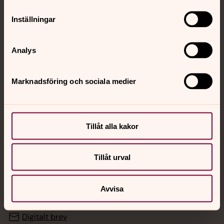
Inställningar
Hitta snabbt
Analys
Sociala kanaler
Marknadsföring och sociala medier
Tillåt alla kakor
Jourhavande präst
Tillåt urval
Akut samtals- och krisstöd. Prata eller chatta anonymt
med en präst på kvällar och nätter.
Avvisa
Chatt
Digitalt brev