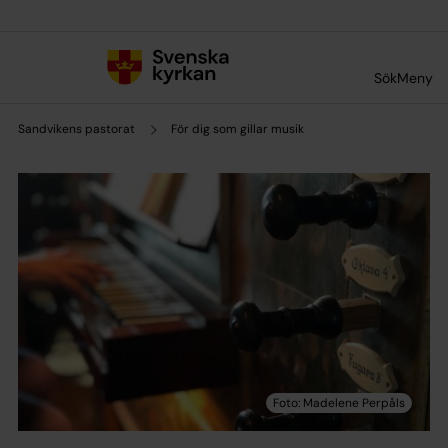
Till innehållet
Till undermeny
Sök
Meny
Sandvikens pastorat
För dig som gillar musik