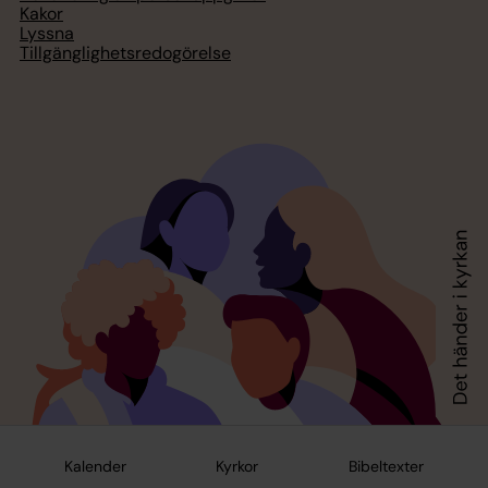
Kakor
Lyssna
Tillgänglighetsredogörelse
Kalender
Kyrkor
Bibeltexter