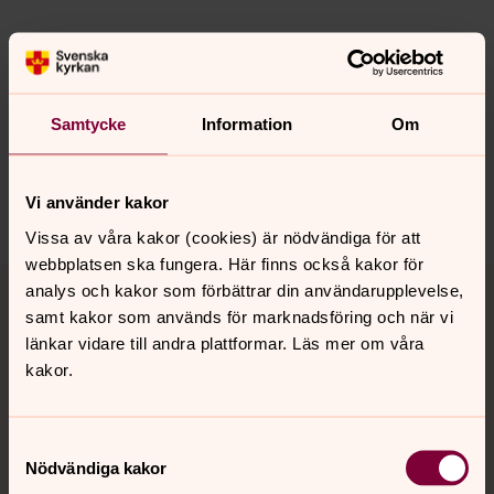
Senast ändrad 9 februari 2022
Synpunkter eller frågor på sidans
Samtycke
Information
Om
innehåll?
sandviken.pastorat@svenskakyrkan.se
Dela
Vi använder kakor
Vissa av våra kakor (cookies) är nödvändiga för att
webbplatsen ska fungera. Här finns också kakor för
Tillbaka till toppen
Tillbaka till innehållet
analys och kakor som förbättrar din användarupplevelse,
samt kakor som används för marknadsföring och när vi
länkar vidare till andra plattformar. Läs mer om våra
kakor.
Kontakt
Samtyckesval
Kalender
Nödvändiga kakor