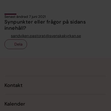
Senast ändrad 7 juni 2021
Synpunkter eller frågor på sidans
innehåll?
sandviken.pastorat@svenskakyrkan.se
Dela
Tillbaka till toppen
Tillbaka till innehållet
Kontakt
Kalender