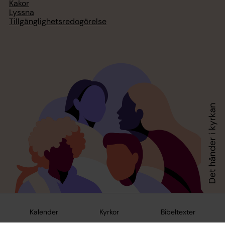
Kakor
Lyssna
Tillgänglighetsredogörelse
Kalender
Kyrkor
Bibeltexter