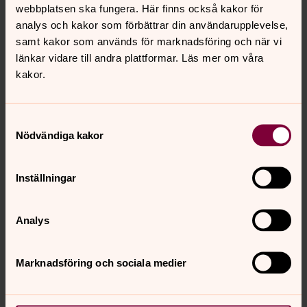
för inställningar.
webbplatsen ska fungera. Här finns också kakor för
analys och kakor som förbättrar din användarupplevelse,
Se videon på Streamio i stället.
samt kakor som används för marknadsföring och när vi
länkar vidare till andra plattformar. Läs mer om våra
Ändra inställningar
kakor.
Samtyckesval
Nödvändiga kakor
För att se innehållet behöver du acceptera kakor
Inställningar
för inställningar.
Se videon på Streamio i stället.
Analys
Ändra inställningar
Marknadsföring och sociala medier