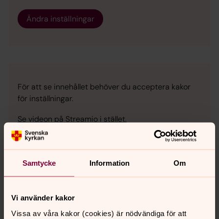
Ändra inställningar
För att se innehållet behöver du acceptera kakor
för inställningar.
Se videon på Streamio i stället.
Ändra inställningar
Samtycke
Information
Om
Vi använder kakor
För att se innehållet behöver du acceptera kakor
Vissa av våra kakor (cookies) är nödvändiga för att