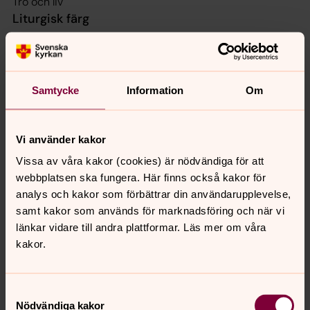
Tro och liv
Liturgisk färg
Grön
Altardekoration
På altaret står två ljus samt blommor i blandade färger
Samtycke
Information
Om
Gammaltestamentlig
Vi använder kakor
Vissa av våra kakor (cookies) är nödvändiga för att
Epistel
webbplatsen ska fungera. Här finns också kakor för
analys och kakor som förbättrar din användarupplevelse,
samt kakor som används för marknadsföring och när vi
Evangelium
länkar vidare till andra plattformar. Läs mer om våra
kakor.
Psaltarpsalm
Samtyckesval
Nödvändiga kakor