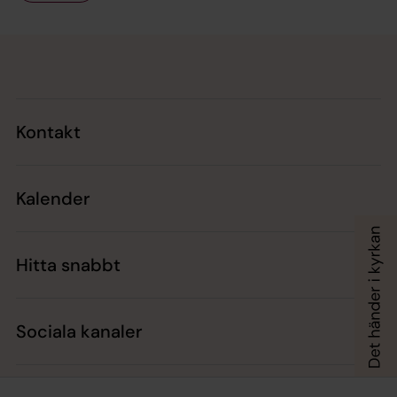
Tillbaka till toppen
Tillbaka till innehållet
Kontakt
Kalender
Hitta snabbt
Sociala kanaler