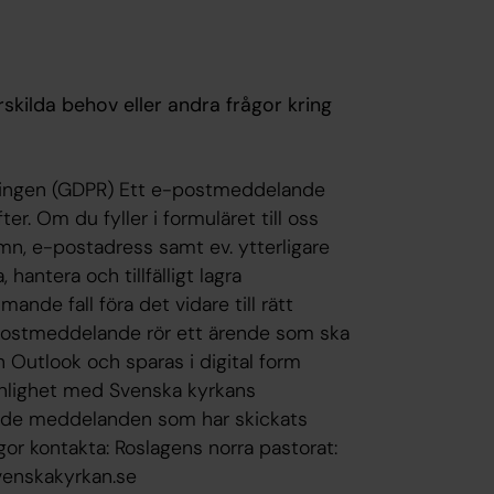
skilda behov eller andra frågor kring
ningen (GDPR) Ett e-postmeddelande
ter. Om du fyller i formuläret till oss
n, e-postadress samt ev. ytterligare
antera och tillfälligt lagra
de fall föra det vidare till rätt
-postmeddelande rör ett ärende som ska
n Outlook och sparas i digital form
 enlighet med Svenska kyrkans
eras de meddelanden som har skickats
gor kontakta: Roslagens norra pastorat:
venskakyrkan.se