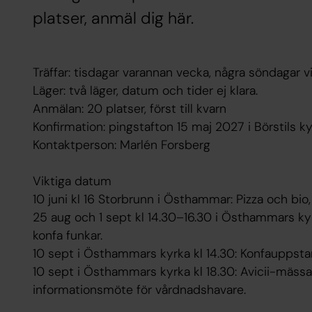
platser, anmäl dig här.
Träffar: tisdagar varannan vecka, några söndagar 
Läger: två läger, datum och tider ej klara.
Anmälan: 20 platser, först till kvarn
Konfirmation: pingstafton 15 maj 2027 i Börstils k
Kontaktperson: Marlén Forsberg
Viktiga datum
10 juni kl 16 Storbrunn i Östhammar: Pizza och bio
25 aug och 1 sept kl 14.30–16.30 i Östhammars kyrk
konfa funkar.
10 sept i Östhammars kyrka kl 14.30: Konfa­uppsta
10 sept i Östhammars kyrka kl 18.30: Avicii-mä
informationsmöte för vårdnadshavare.