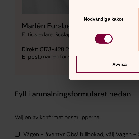
Samtyckesval
Nödvändiga kakor
Marlén Forsberg
Fritidsledare, Roslagens norra pastorat
Direkt:
0173-428 28
SMS:
073-065 84 11
marlen.forsberg@svenskakyrkan.se
E-post:
Avvisa
Fyll i anmälningsformuläret nedan.
Välj en av konfirmationsgrupperna.
Vägen - äventyr Obs! fullbokad, välj Vägen - 