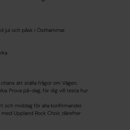
vid jul och påsk i Östhammar.
yrka
, chans att ställa frågor om Vägen.
a: Prova på-dag, för dig vill testa hur
rt och middag för alla konfirmander.
ssa med Uppland Rock Choir, därefter