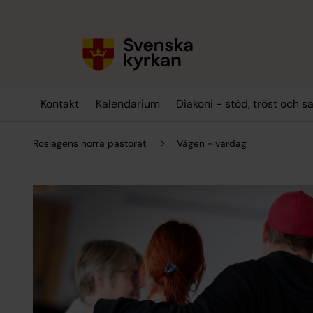
Till innehållet
Till undermeny
Kontakt
Kalendarium
Diakoni - stöd, tröst och s
Roslagens norra pastorat
Vägen - vardag