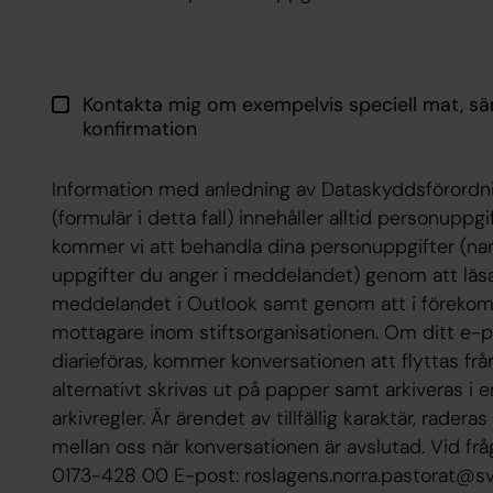
Kontakta mig om exempelvis speciell mat, sär
konfirmation
Information med anledning av Dataskyddsförord
(formulär i detta fall) innehåller alltid personuppgif
kommer vi att behandla dina personuppgifter (nam
uppgifter du anger i meddelandet) genom att läsa, h
meddelandet i Outlook samt genom att i förekomman
mottagare inom stiftsorganisationen. Om ditt e
diarieföras, kommer konversationen att flyttas frå
alternativt skrivas ut på papper samt arkiveras i
arkivregler. Är ärendet av tillfällig karaktär, rad
mellan oss när konversationen är avslutad. Vid frå
0173-428 00 E-post: roslagens.norra.pastorat@s