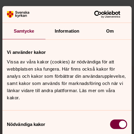
Senast ändrad 1 november 2023
Synpunkter eller frågor på sidans
innehåll?
Samtycke
Information
Om
roslagens.norra.pastorat@svenskakyrkan.se
Dela
Vi använder kakor
Vissa av våra kakor (cookies) är nödvändiga för att
Tillbaka till toppen
Tillbaka till innehållet
webbplatsen ska fungera. Här finns också kakor för
analys och kakor som förbättrar din användarupplevelse,
samt kakor som används för marknadsföring och när vi
länkar vidare till andra plattformar. Läs mer om våra
kakor.
Kontakt
Samtyckesval
Kalender
Nödvändiga kakor