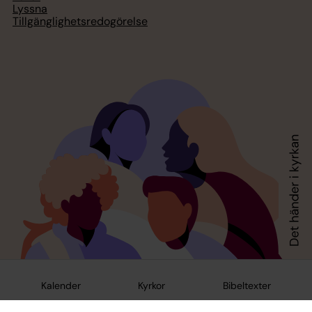
Lyssna
Tillgänglighetsredogörelse
Kalender
Kyrkor
Bibeltexter