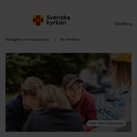
Till innehållet
Till undermeny
Sök
Meny
Roslagens norra pastorat
Bli medlem