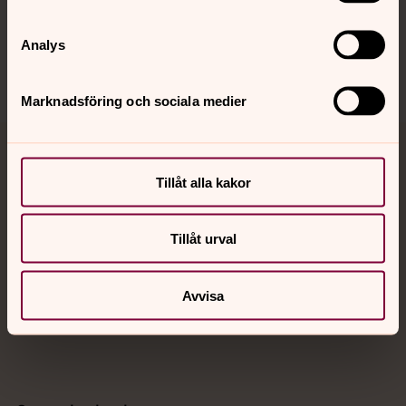
Sociala kanaler
Analys
Marknadsföring och sociala medier
Jourhavande präst
Tillåt alla kakor
Akut samtals- och krisstöd. Prata eller chatta anonymt
med en präst på kvällar och nätter.
Tillåt urval
Chatt
Avvisa
Digitalt brev
Telefon 112