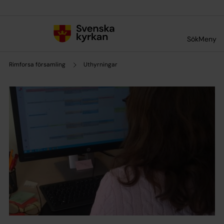
Till innehållet
Till undermeny
Sök
Meny
Rimforsa församling
Uthyrningar