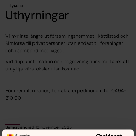
Lyssna
Uthyrningar
Vi hyr inte längre ut församlingshemmet i Kättilstad och
Rimforsa till privatpersoner utan endast till föreningar
och i samband med vigsel.
Vid dop, konfirmation och begravning finns möjlighet att
utnyttja våra lokaler utan kostnad.
För mer information, kontakta expeditionen. Tel: 0494-
210 00
Senast ändrad 13 november 2023
Synpunkter eller frågor på sidans