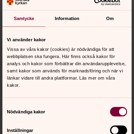
innehåll?
rimforsa.forsamling@svenskakyrkan.se
Samtycke
Information
Om
Dela
Vi använder kakor
Tillbaka till toppen
Tillbaka till innehållet
Vissa av våra kakor (cookies) är nödvändiga för att
webbplatsen ska fungera. Här finns också kakor för
analys och kakor som förbättrar din användarupplevelse,
samt kakor som används för marknadsföring och när vi
Kontakt
länkar vidare till andra plattformar. Läs mer om våra
kakor.
Kalender
Samtyckesval
Nödvändiga kakor
Hitta snabbt
Inställningar