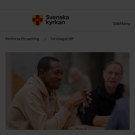
Till innehållet
Till undermeny
Sök
Meny
Rimforsa församling
Torsdagsträff