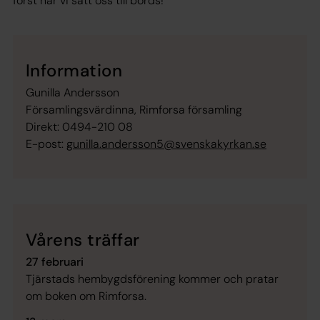
först när vi satt oss till bords!
Information
Gunilla Andersson
Församlingsvärdinna, Rimforsa församling
Direkt: 0494-210 08
E-post:
gunilla.andersson5@svenskakyrkan.se
Vårens träffar
27 februari
Tjärstads hembygdsförening kommer och pratar
om boken om Rimforsa.