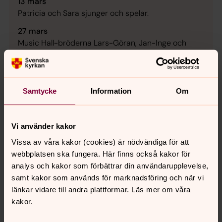
13 mars
Patricia och Sara sjunger och spelar.
27 mars
Music Hall-bröderna Lars-Göran, Jan-Inge och
Thomas Hall.
8 april 12.00 (OBSERVERA TIDEN!)
Lunch med biskopen Vi har biskopsvisitation och
Samtycke
Information
Om
får träffa vår biskop Marika Markovits.
24 april
Bill Brolin kommer och sjunger, spelar och skojar
Vi använder kakor
med oss.
Vissa av våra kakor (cookies) är nödvändiga för att
webbplatsen ska fungera. Här finns också kakor för
8 maj
analys och kakor som förbättrar din användarupplevelse,
Kinda kommun kommer och berättar om det nya
samt kakor som används för marknadsföring och när vi
äldreboendet vid Hackel.
länkar vidare till andra plattformar. Läs mer om våra
22 maj
kakor.
Vi serverar lunch och sedan går vi till Seniordag i
Equmeniakyrkan 13.00–16.00.