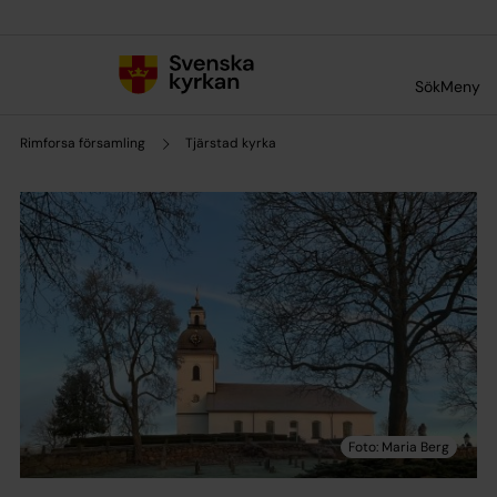
Till innehållet
Till undermeny
Sök
Meny
Rimforsa församling
Tjärstad kyrka