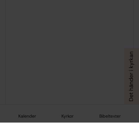
Kalender
Kyrkor
Bibeltexter