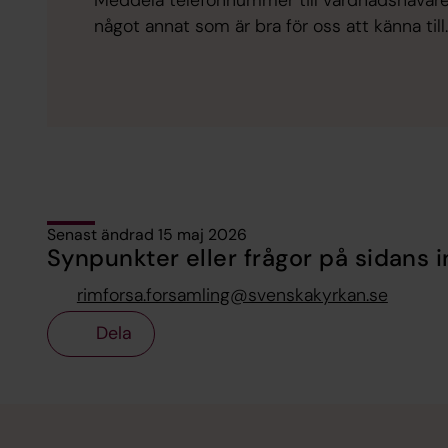
något annat som är bra för oss att känna til
Senast ändrad 15 maj 2026
Synpunkter eller frågor på sidans i
rimforsa.forsamling@svenskakyrkan.se
Dela
Tillbaka till toppen
Tillbaka till innehållet