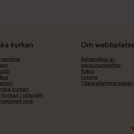
ka kyrkan
Om webbplats
örsamling
Behandling av
lem
personuppgifter
jobb
Kakor
åva
Lyssna
ation
Tillgänglighetsredogö
nska kyrkan
 kyrkan i utlandet
nationell nivå