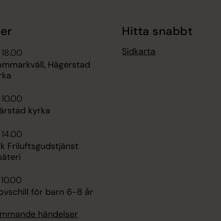
er
Hitta snabbt
Sidkarta
 18.00
sommarkväll, Hägerstad
rka
 10.00
ärstad kyrka
 14.00
 Friluftsgudstjänst
säteri
 10.00
vschill för barn 6-8 år
kommande händelser