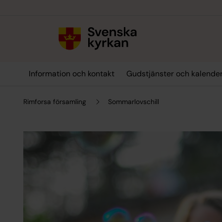
Till innehållet
Till undermeny
Information och kontakt
Gudstjänster och kalende
Rimforsa församling
Sommarlovschill