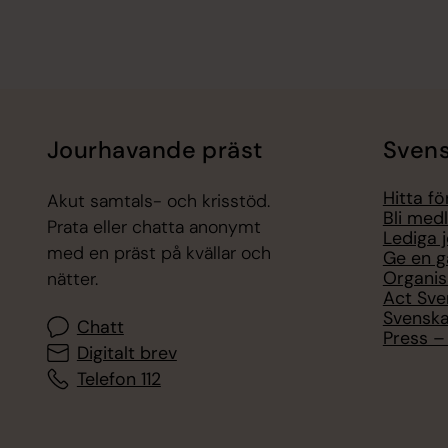
Jourhavande präst
Svens
Hitta f
Akut samtals- och krisstöd.
Bli med
Prata eller chatta anonymt
Lediga 
med en präst på kvällar och
Ge en g
Organis
nätter.
Act Sve
Svenska
Chatt
Press – 
Digitalt brev
Telefon 112