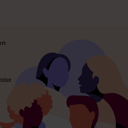
en
relse