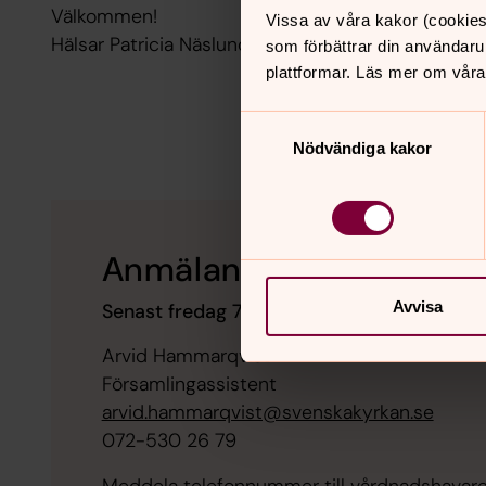
Välkommen!
Vissa av våra kakor (cookies
Hälsar Patricia Näslund, Mariann Malmgren och 
som förbättrar din användaru
plattformar. Läs mer om våra
Samtyckesval
Nödvändiga kakor
Anmälan
Avvisa
Senast fredag 7 augusti
Arvid Hammarqvist
Församlingassistent
arvid.hammarqvist@svenskakyrkan.se
072-530 26 79
Meddela telefonnummer till vårdnadshavare 