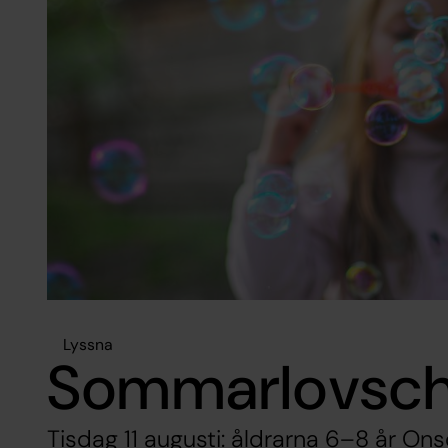
Lyssna
Sommarlovschi
Tisdag 11 augusti: åldrarna 6–8 år Ons