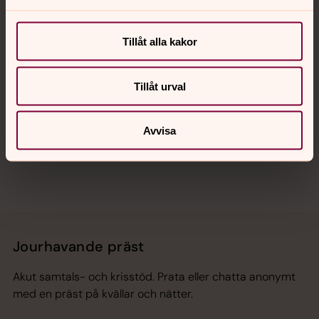
Kalender
Tillåt alla kakor
Hitta snabbt
Tillåt urval
Avvisa
Sociala kanaler
Jourhavande präst
Akut samtals- och krisstöd. Prata eller chatta anonymt
med en präst på kvällar och nätter.