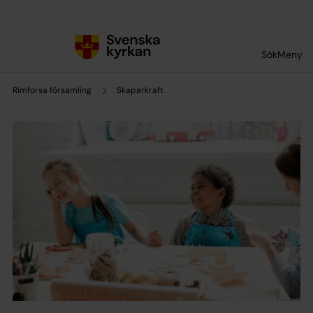
Till innehållet
Till undermeny
Sök
Meny
Rimforsa församling
Skaparkraft