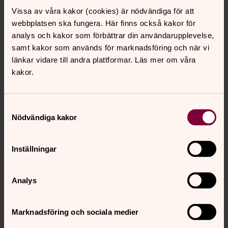
Vissa av våra kakor (cookies) är nödvändiga för att
webbplatsen ska fungera. Här finns också kakor för
analys och kakor som förbättrar din användarupplevelse,
samt kakor som används för marknadsföring och när vi
länkar vidare till andra plattformar. Läs mer om våra
Senast ändrad 15 maj 2026
kakor.
Synpunkter eller frågor på sidans
innehåll?
rimforsa.forsamling@svenskakyrkan.se
Samtyckesval
Nödvändiga kakor
Dela
Inställningar
Tillbaka till toppen
Tillbaka till innehållet
Analys
Kontakt
Marknadsföring och sociala medier