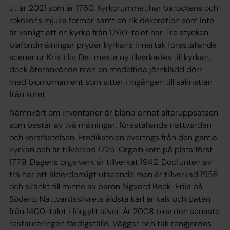
ut år 2021 som år 1760. Kyrkorummet har barockens och
rokokons mjuka former samt en rik dekoration som inte
är vanligt att en kyrka från 1760-talet har. Tre stycken
plafondmålningar pryder kyrkans innertak föreställande
scener ur Kristi liv. Det mesta nytillverkades till kyrkan,
dock återanvände man en medeltida järnklädd dörr
med blomornament som sitter i ingången till sakristian
från koret.
Nämnvärt om inventarier är bland annat altaruppsatsen
som består av två målningar, föreställande nattvarden
och korsfästelsen. Predikstolen övertogs från den gamla
kyrkan och är tillverkad 1725. Orgeln kom på plats först
1779. Dagens orgelverk är tillverkat 1942. Dopfunten av
trä har ett ålderdomligt utseende men är tillverkad 1958
och skänkt till minne av baron Sigvard Beck-Friis på
Söderö. Nattvardssilvrets äldsta kärl är kalk och patén
från 1400-talet i förgyllt silver. År 2008 blev den senaste
restaureringen färdigställd. Väggar och tak rengjordes