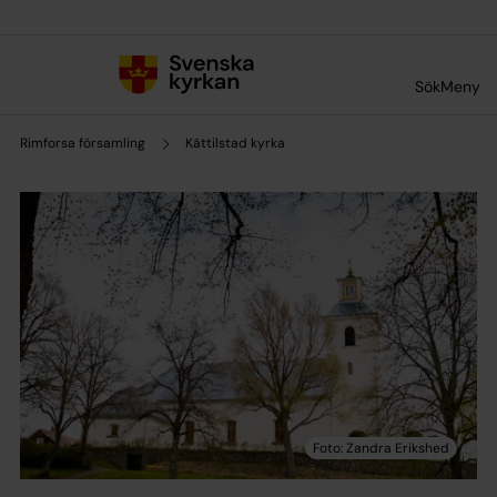
Till innehållet
Till undermeny
Sök
Meny
Rimforsa församling
Kättilstad kyrka