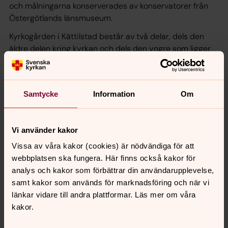
och målningarna konserverades av konservatorer från
Östergötlands länsmuseum.
Kyrkogården i Kättilstad består av två delar, dels den
äldre delen kring kyrkan och dels den yngre som ligger
norr om kyrkan, nedanför åsen. Gravvårdarna på
kyrkogården berättar mycket om socknens historia, inte
bara vilka som vilar här utan anger också gårdsnamn.
Samtycke
Information
Om
Text: Christer Segerstéen
Sonsonsonsonson till prosten Anders Petter Segerstéen,
Vi använder kakor
kyrkoherde i Kättilstads församling 1827–1849.
Vissa av våra kakor (cookies) är nödvändiga för att
webbplatsen ska fungera. Här finns också kakor för
analys och kakor som förbättrar din användarupplevelse,
samt kakor som används för marknadsföring och när vi
länkar vidare till andra plattformar. Läs mer om våra
kakor.