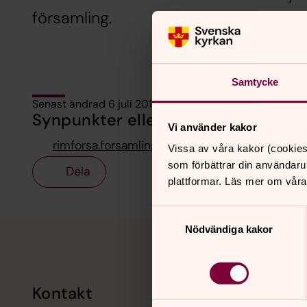
församling.
Samtycke
Senast ändrad 6 juli 2017
Synpunkter eller frågor på sidans i
Vi använder kakor
rimforsa.forsamling@svenskakyrkan.se
Vissa av våra kakor (cookies
som förbättrar din användaru
Dela
plattformar. Läs mer om våra
Samtyckesval
Tillbaka till toppen
Tillbaka till innehållet
Nödvändiga kakor
Kontakt
Kalend