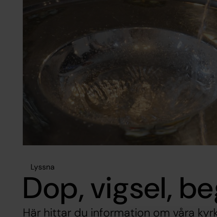
Lyssna
Dop, vigsel, b
Här hittar du information om våra kyrk