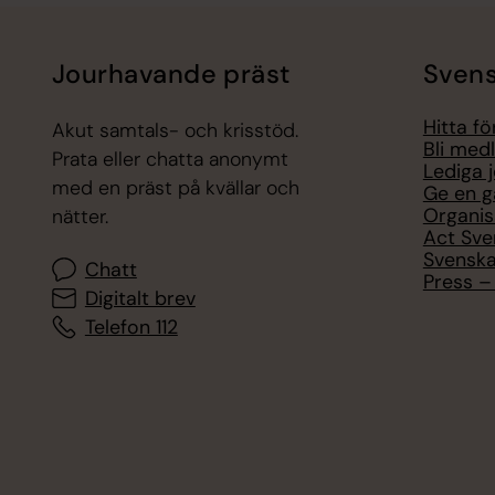
Jourhavande präst
Svens
Hitta f
Akut samtals- och krisstöd.
Bli med
Prata eller chatta anonymt
Lediga 
med en präst på kvällar och
Ge en g
Organis
nätter.
Act Sve
Svenska
Chatt
Press – 
Digitalt brev
Telefon 112