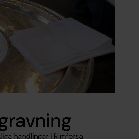
egravning
liga handlingar i Rimforsa