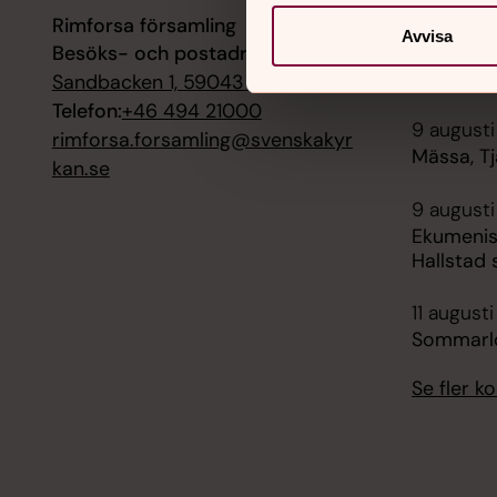
Rimforsa församling
8 augusti
Avvisa
Besöks- och postadress:
Musik i 
gamla ky
Sandbacken 1, 59043 Rimforsa
Telefon:
+46 494 21000
9 augusti
rimforsa.forsamling@svenskakyr
Mässa, Tj
kan.se
9 augusti
Ekumenisk
Hallstad 
11 augusti
Sommarlo
Se fler 