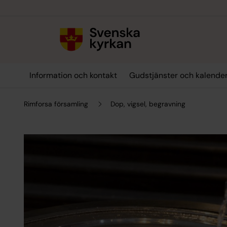
Till innehållet
Till undermeny
Information och kontakt
Gudstjänster och kalende
Rimforsa församling
Dop, vigsel, begravning