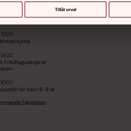
Sidkarta
 18.00
Tillåt urval
sommarkväll, Hägerstad
rka
 10.00
ärstad kyrka
 14.00
 Friluftsgudstjänst
säteri
 10.00
vschill för barn 6-8 år
kommande händelser