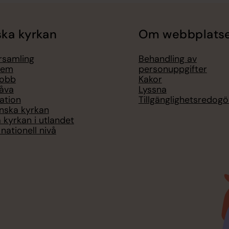
ka kyrkan
Om webbplats
örsamling
Behandling av
lem
personuppgifter
jobb
Kakor
åva
Lyssna
ation
Tillgänglighetsredogö
nska kyrkan
 kyrkan i utlandet
nationell nivå