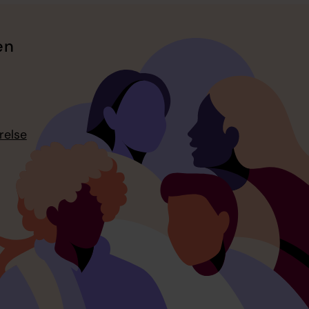
en
relse