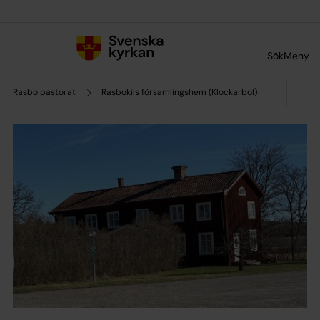
Till innehållet
Till undermeny
Sök
Meny
Rasbo pastorat
Rasbokils församlingshem (Klockarbol)