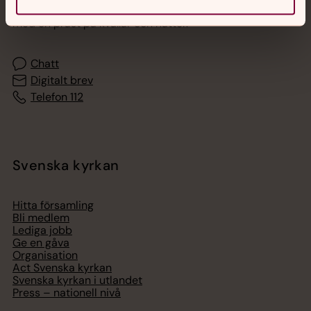
Akut samtals- och krisstöd. Prata eller chatta anonymt
med en präst på kvällar och nätter.
Chatt
Digitalt brev
Telefon 112
Svenska kyrkan
Hitta församling
Bli medlem
Lediga jobb
Ge en gåva
Organisation
Act Svenska kyrkan
Svenska kyrkan i utlandet
Press – nationell nivå