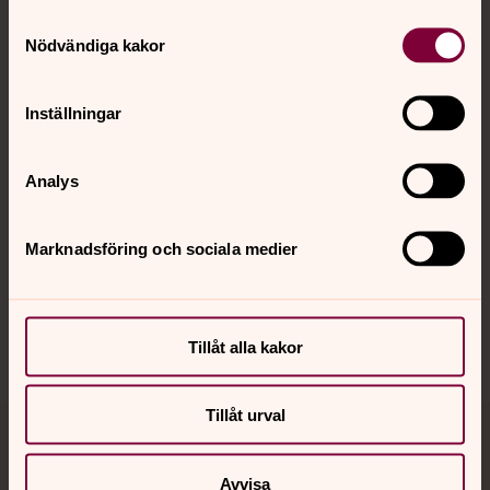
Samtyckesval
Kontakt
Nödvändiga kakor
Kalender
Inställningar
Analys
Hitta snabbt
Marknadsföring och sociala medier
Sociala kanaler
Tillåt alla kakor
Tillåt urval
Jourhavande präst
Avvisa