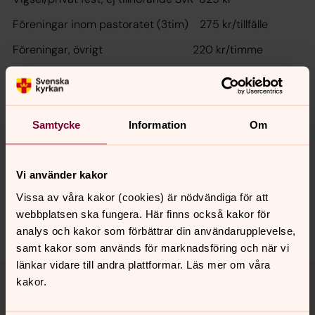
Föreningar inom pastoratet (3tim) 275 kr/tillfälle
Föreningar, övrigt 220 kr/timme
Senast ändrad 13 maj 2025
Samtycke
Information
Om
Synpunkter eller frågor på sidans
innehåll?
rasbo.pastorat@svenskakyrkan.se
Vi använder kakor
Dela
Vissa av våra kakor (cookies) är nödvändiga för att
webbplatsen ska fungera. Här finns också kakor för
analys och kakor som förbättrar din användarupplevelse,
samt kakor som används för marknadsföring och när vi
länkar vidare till andra plattformar. Läs mer om våra
Tillbaka till toppen
Tillbaka till innehållet
kakor.