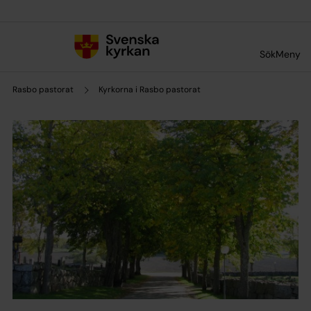
Till innehållet
Till undermeny
Sök
Meny
Rasbo pastorat
Kyrkorna i Rasbo pastorat