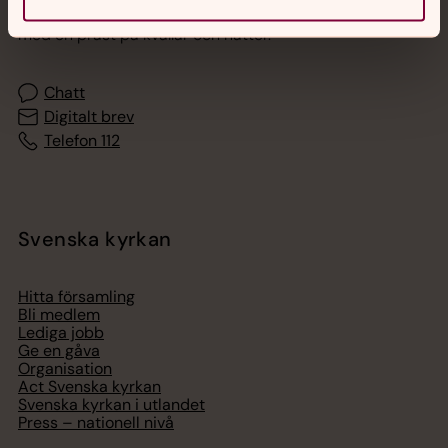
Akut samtals- och krisstöd. Prata eller chatta anonymt
med en präst på kvällar och nätter.
Chatt
Digitalt brev
Telefon 112
Svenska kyrkan
Hitta församling
Bli medlem
Lediga jobb
Ge en gåva
Organisation
Act Svenska kyrkan
Svenska kyrkan i utlandet
Press – nationell nivå