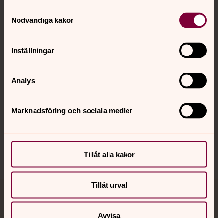
Samtyckesval
Kontakt
Nödvändiga kakor
Inställningar
Kalender
Analys
Hitta snabbt
Marknadsföring och sociala medier
Sociala kanaler
Tillåt alla kakor
Tillåt urval
Jourhavande präst
Avvisa