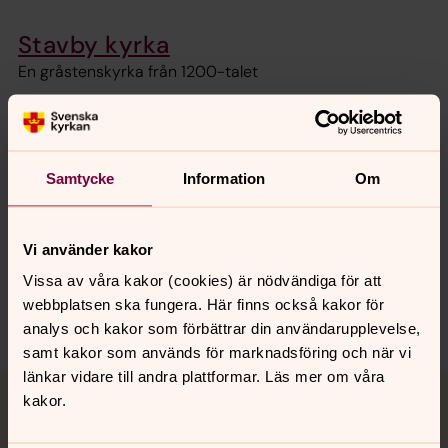
Stavby kyrka
En gråstenskyrka från 1200-talet
Senast ändrad 30 augusti 2021
Samtycke
Information
Om
Synpunkter eller frågor på sidans
innehåll?
rasbo.pastorat@svenskakyrkan.se
Vi använder kakor
Dela
Vissa av våra kakor (cookies) är nödvändiga för att
webbplatsen ska fungera. Här finns också kakor för
analys och kakor som förbättrar din användarupplevelse,
samt kakor som används för marknadsföring och när vi
länkar vidare till andra plattformar. Läs mer om våra
Tillbaka till toppen
Tillbaka till innehållet
kakor.