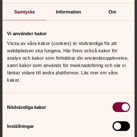
pajala.forsamling@svenskakyrkan.se
Dela
Samtycke
Information
Om
Tillbaka till toppen
Tillbaka till innehållet
Vi använder kakor
Vissa av våra kakor (cookies) är nödvändiga för att
webbplatsen ska fungera. Här finns också kakor för
analys och kakor som förbättrar din användarupplevelse,
Kontakt
samt kakor som används för marknadsföring och när vi
länkar vidare till andra plattformar. Läs mer om våra
kakor.
Kalender
Samtyckesval
Hitta snabbt
Nödvändiga kakor
Inställningar
Sociala kanaler