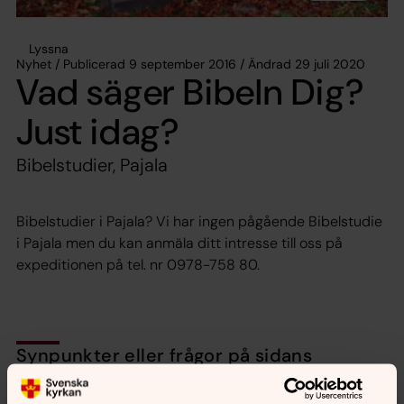
Lyssna
Nyhet / Publicerad 9 september 2016 / Ändrad 29 juli 2020
Vad säger Bibeln Dig?
Just idag?
Bibelstudier, Pajala
Bibelstudier i Pajala? Vi har ingen pågående Bibelstudie
i Pajala men du kan anmäla ditt intresse till oss på
expeditionen på tel. nr 0978-758 80.
Synpunkter eller frågor på sidans
innehåll?