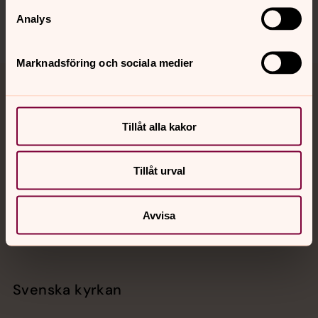
Analys
Marknadsföring och sociala medier
Jourhavande präst
Akut samtals- och krisstöd. Prata eller chatta anonymt
Tillåt alla kakor
med en präst på kvällar och nätter.
Tillåt urval
Chatt
Digitalt brev
Avvisa
Telefon 112
Svenska kyrkan