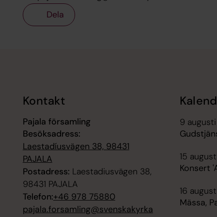
Dela
Tillbaka till toppen
Tillbaka till innehållet
Kontakt
Kalend
Pajala församling
9 augusti
Besöksadress:
Gudstjäns
Laestadíusvägen 38, 98431
15 august
PAJALA
Konsert '
Postadress:
Laestadiusvägen 38,
98431 PAJALA
16 augusti
Telefon:
+46 978 75880
Mässa, Pa
pajala.forsamling@svenskakyrka