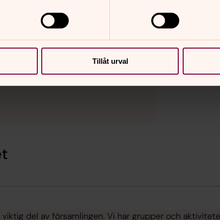
Tillåt urval
et
viktig del av församlingen. Vi har grupper och aktiviteter 