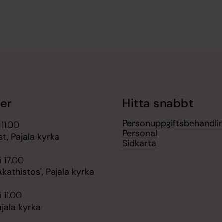
er
Hitta snabbt
Personuppgiftsbehandli
 11.00
Personal
t, Pajala kyrka
Sidkarta
i 17.00
Akathistos', Pajala kyrka
 11.00
jala kyrka