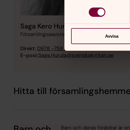
Saga Kero Hurula
Församlingsaasistent, Pajala församling
Avvisa
Direkt:
0978 -758 98
Mobil:
076 - 763 80 38
Saga.Hurula@svenskakyrkan.se
E-post:
Hitta till församlingshemm
Barn och
Barn och deras föräldrar är en 