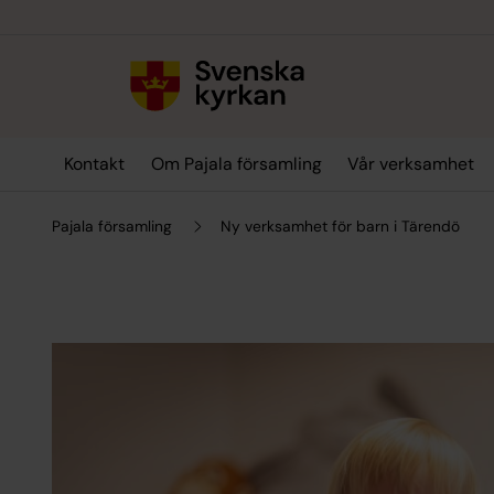
Till innehållet
Till undermeny
Kontakt
Om Pajala församling
Vår verksamhet
Pajala församling
Ny verksamhet för barn i Tärendö