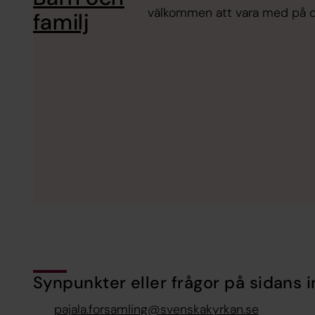
välkommen att vara med på d
familj
Synpunkter eller frågor på sidans i
pajala.forsamling@svenskakyrkan.se