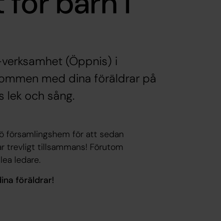
för barn i
-verksamhet (Öppnis) i
Välkommen med dina föräldrar på
s lek och sång.
ö församlingshem för att sedan
har trevligt tillsammans! Förutom
ea ledare.
ina föräldrar!