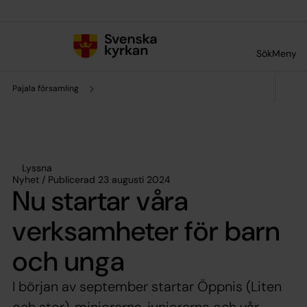
Till innehållet
Till undermeny
Sök
Meny
Pajala församling
Lyssna
Nyhet / Publicerad 23 augusti 2024
Nu startar våra
verksamheter för barn
och unga
I början av september startar Öppnis (Liten