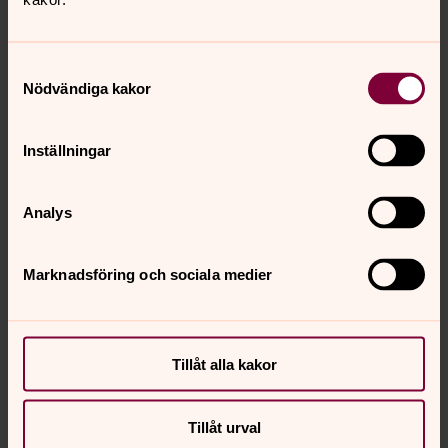
Samtyckesval
Nödvändiga kakor
Saga Kero Hurula
Församlingsaasistent, Pajala församling
Inställningar
Direkt:
0978 -758 98
Saga.Hurula@svenskakyrkan.se
E-post:
Analys
Marknadsföring och sociala medier
Synpunkter eller frågor på sidans
innehåll?
Tillåt alla kakor
pajala.forsamling@svenskakyrkan.se
Dela
Tillåt urval