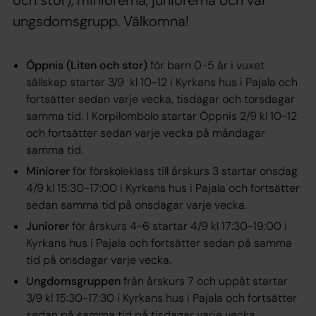
och stor), miniorerna, juniorerna och vår
ungsdomsgrupp. Välkomna!
Öppnis (Liten och stor)
för barn 0-5 år i vuxet
sällskap startar 3/9 kl 10-12 i Kyrkans hus i Pajala och
fortsätter sedan varje vecka, tisdagar och torsdagar
samma tid. I Korpilombolo startar Öppnis 2/9 kl 10-12
och fortsätter sedan varje vecka på måndagar
samma tid.
Miniorer
för förskoleklass till årskurs 3 startar onsdag
4/9 kl 15:30-17:00 i Kyrkans hus i Pajala och fortsätter
sedan samma tid på onsdagar varje vecka.
Juniorer
för årskurs 4-6 startar 4/9 kl 17:30-19:00 i
Kyrkans hus i Pajala och fortsätter sedan på samma
tid på onsdagar varje vecka.
Ungdomsgruppen
från årskurs 7 och uppåt startar
3/9 kl 15:30-17:30 i Kyrkans hus i Pajala och fortsätter
sedan på samma tid på tisdagar varje vecka.