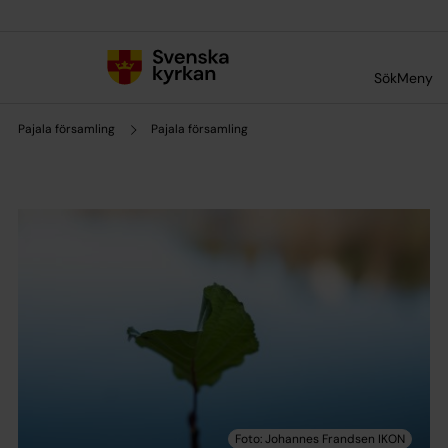
Till innehållet
Till undermeny
Sök
Meny
Pajala församling
Pajala församling