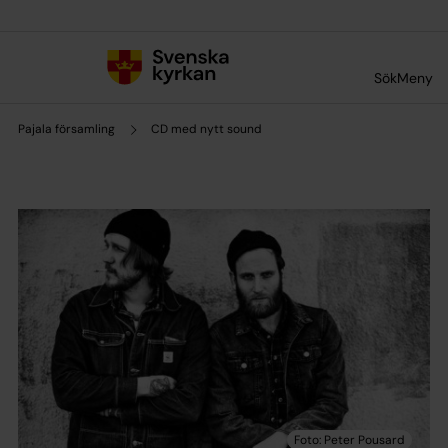
Till innehållet
Till undermeny
Sök
Meny
Pajala församling
CD med nytt sound