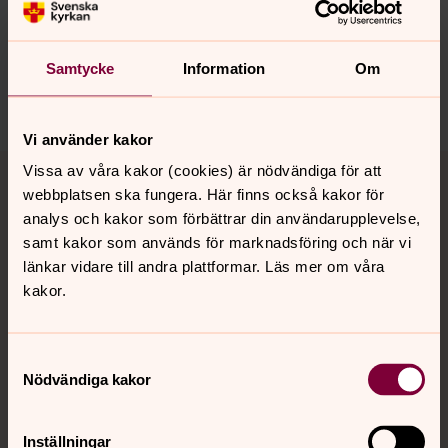
Synpunkter eller frågor på sidans
innehåll?
pajala.forsamling@svenskakyrkan.se
Samtycke
Information
Om
Dela
Vi använder kakor
Tillbaka till toppen
Tillbaka till innehållet
Vissa av våra kakor (cookies) är nödvändiga för att
webbplatsen ska fungera. Här finns också kakor för
analys och kakor som förbättrar din användarupplevelse,
samt kakor som används för marknadsföring och när vi
Kontakt
länkar vidare till andra plattformar. Läs mer om våra
kakor.
Kalender
Samtyckesval
Nödvändiga kakor
Hitta snabbt
Inställningar