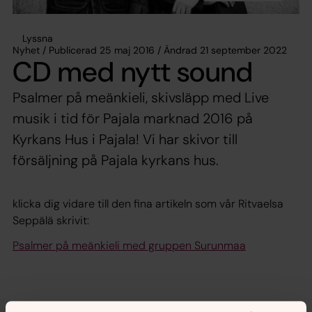
Lyssna
Nyhet / Publicerad 25 maj 2016 / Ändrad 21 september 2022
CD med nytt sound
Psalmer på meänkieli, skivsläpp med Live
musik i tid för Pajala marknad 2016 på
Kyrkans Hus i Pajala! Vi har skivor till
försäljning på Pajala kyrkans hus.
klicka dig vidare till den fina artikeln som vår Ritvaelsa
Seppälä skrivit:
Psalmer på meänkieli med gruppen Surunmaa