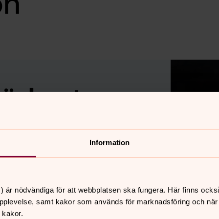
on
mörkret
 till ljudet av krig och
n du vara med och bidra till
Information
fliktdrabbade områden.
) är nödvändiga för att webbplatsen ska fungera. Här finns ocks
pplevelse, samt kakor som används för marknadsföring och när vi
 kakor.