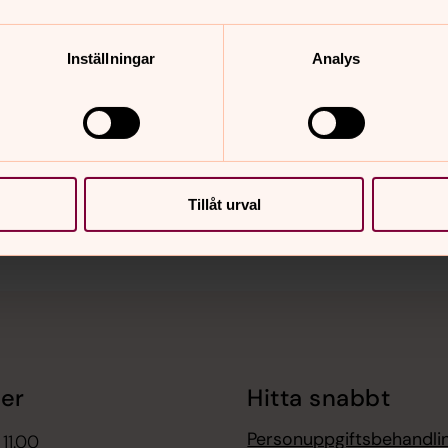
Inställningar
Analys
nnehåll?
Tillåt urval
er
Hitta snabbt
Personuppgiftsbehandli
 11.00