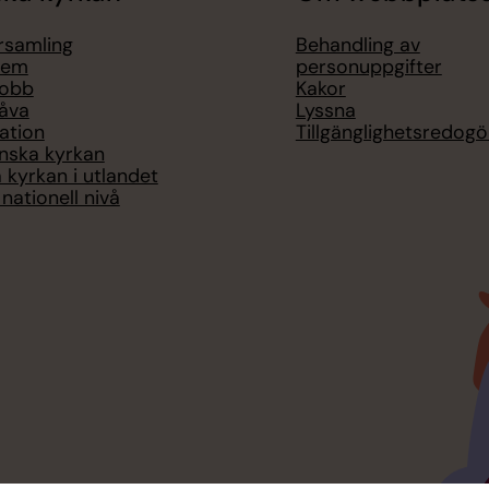
örsamling
Behandling av
lem
personuppgifter
jobb
Kakor
åva
Lyssna
ation
Tillgänglighetsredogö
nska kyrkan
 kyrkan i utlandet
nationell nivå