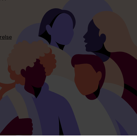
relse