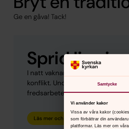
Bryt en traditi
Ge en gåva! Tack!
Sprid ljus i 
I natt vaknar miljontals människor
konflikt. Under Julinsamlingen ka
Samtycke
fredsarbete i världens mest kon
Vi använder kakor
Vissa av våra kakor (cookies
Läs mer och ge en gåva
som förbättrar din användaru
plattformar. Läs mer om våra