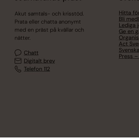
Hitta f
Akut samtals- och krisstöd.
Bli med
Prata eller chatta anonymt
Lediga 
med en präst på kvällar och
Ge en g
Organis
nätter.
Act Sve
Svenska
Chatt
Press – 
Digitalt brev
Telefon 112