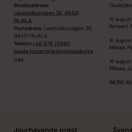
Besöksadress:
Gudstjäns
Laestadíusvägen 38, 98431
15 august
PAJALA
Konsert '
Postadress:
Laestadiusvägen 38,
98431 PAJALA
16 augusti
Telefon:
+46 978 75880
Mässa, Pa
pajala.forsamling@svenskakyrka
n.se
16 august
Mässa, J
Se fler 
Jourhavande präst
Svens