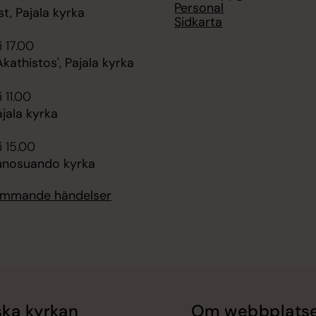
Personal
t, Pajala kyrka
Sidkarta
i 17.00
Akathistos', Pajala kyrka
 11.00
jala kyrka
i 15.00
unosuando kyrka
kommande händelser
ka kyrkan
Om webbplats