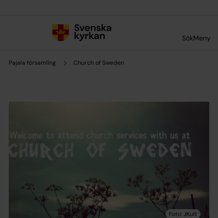
Till innehållet
Till undermeny
Sök
Meny
Pajala församling
Church of Sweden