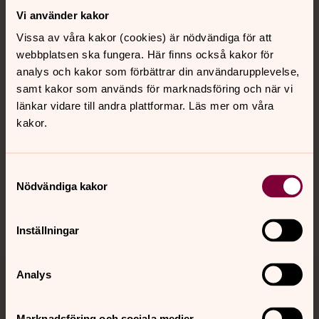
Kontakt
Vi använder kakor
Vissa av våra kakor (cookies) är nödvändiga för att
webbplatsen ska fungera. Här finns också kakor för
Kalender
analys och kakor som förbättrar din användarupplevelse,
samt kakor som används för marknadsföring och när vi
länkar vidare till andra plattformar. Läs mer om våra
Hitta snabbt
kakor.
Samtyckesval
Sociala kanaler
Nödvändiga kakor
Inställningar
Analys
Jourhavande präst
Marknadsföring och sociala medier