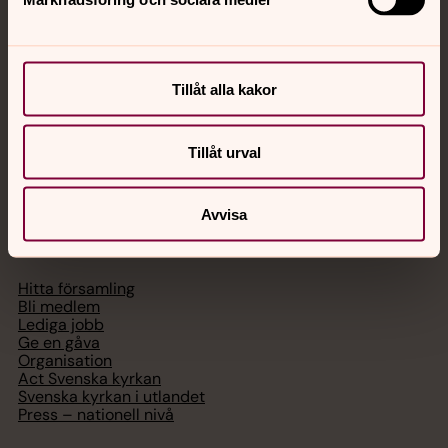
Akut samtals- och krisstöd. Prata eller chatta anonymt
med en präst på kvällar och nätter.
Chatt
Tillåt alla kakor
Digitalt brev
Telefon 112
Tillåt urval
Avvisa
Svenska kyrkan
Hitta församling
Bli medlem
Lediga jobb
Ge en gåva
Organisation
Act Svenska kyrkan
Svenska kyrkan i utlandet
Press – nationell nivå