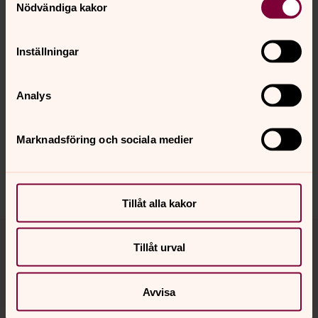
ulrika.esberg@svenskakyrkan.se
E-post:
Nödvändiga kakor
Inställningar
Analys
Senast ändrad 14 februari 2024
Synpunkter eller frågor på sidans
innehåll?
Marknadsföring och sociala medier
pajala.forsamling@svenskakyrkan.se
Dela
Tillåt alla kakor
Tillbaka till toppen
Tillbaka till innehållet
Tillåt urval
Avvisa
Kontakt