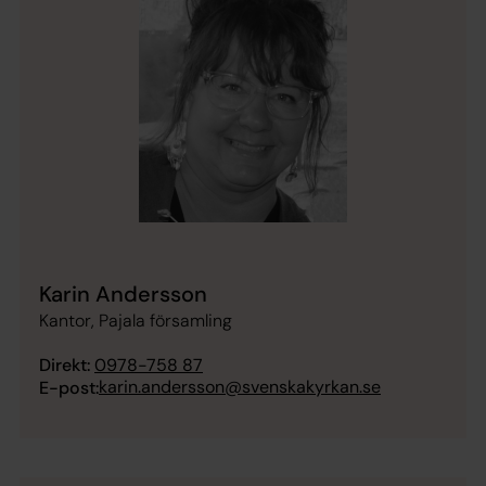
Karin Andersson
Kantor, Pajala församling
Direkt:
0978-758 87
karin.andersson@svenskakyrkan.se
E-post: