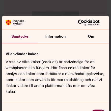
Samtycke
Information
Om
Vi använder kakor
Vissa av våra kakor (cookies) är nödvändiga för att
webbplatsen ska fungera. Här finns också kakor för
analys och kakor som förbättrar din användarupplevelse,
samt kakor som används för marknadsföring och när vi
länkar vidare till andra plattformar. Läs mer om våra
Ulrika Esberg
kakor.
Kantor, Pajala församling
Direkt:
Mobil:
SMS:
097875892
073-801 99 92
0738019992
Samtyckesval