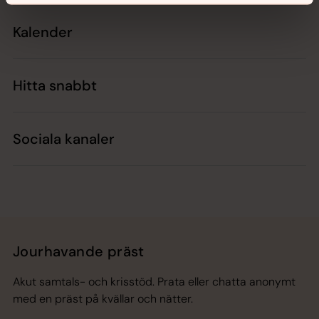
Kalender
Hitta snabbt
Sociala kanaler
Jourhavande präst
Akut samtals- och krisstöd. Prata eller chatta anonymt
med en präst på kvällar och nätter.