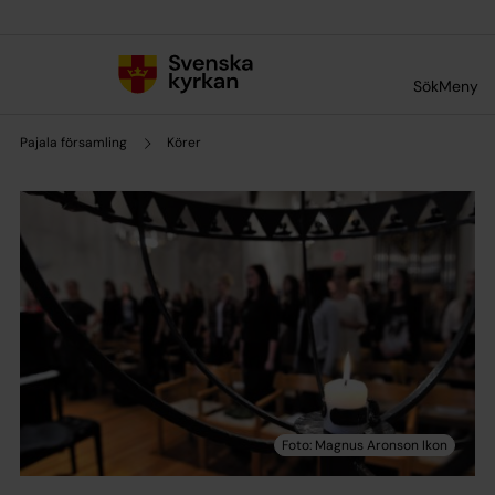
Till innehållet
Till undermeny
Sök
Meny
Pajala församling
Körer