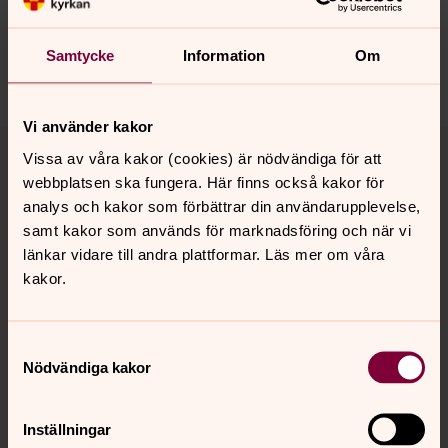
innehåll?
pajala.forsamling@svenskakyrkan.se
Samtycke
Information
Om
Dela
Vi använder kakor
Tillbaka till toppen
Tillbaka till innehållet
Vissa av våra kakor (cookies) är nödvändiga för att
webbplatsen ska fungera. Här finns också kakor för
analys och kakor som förbättrar din användarupplevelse,
samt kakor som används för marknadsföring och när vi
Kontakt
länkar vidare till andra plattformar. Läs mer om våra
kakor.
Kalender
Samtyckesval
Nödvändiga kakor
Hitta snabbt
Inställningar