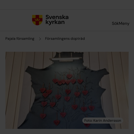
Till innehållet
Till undermeny
Sök
Meny
Pajala församling
Församlingens dopträd