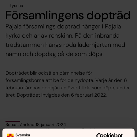
Lyssna
Församlingens dopträd
Pajala församlings dopträd hänger i Pajala
kyrka och är av renskinn. På den inbrända
trädstammen hängs röda läderhjärtan med
namn och dopdag på de som döps.
Dopträdet blir också en påminnelse för
församlingsborna att be för de nydöpta. Varje år den 6
februari lämnas dophjärtan över till de som döpts under
året. Dopträdet invigdes den 6 februari 2022.
Senast ändrad 18 januari 2024
Synpunkter eller frågor på sidans