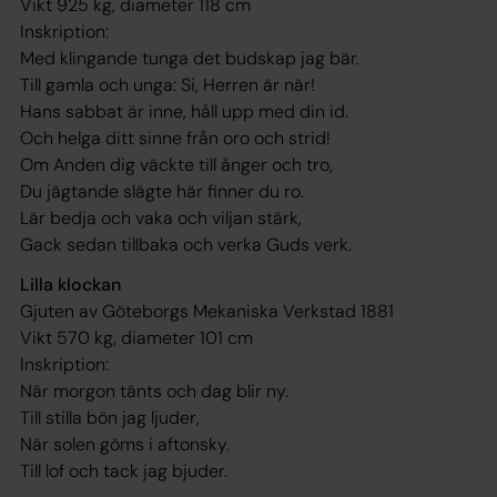
Vikt 925 kg, diameter 118 cm
Inskription:
Med klingande tunga det budskap jag bär.
Till gamla och unga: Si, Herren är när!
Hans sabbat är inne, håll upp med din id.
Och helga ditt sinne från oro och strid!
Om Anden dig väckte till ånger och tro,
Du jägtande slägte här finner du ro.
Lär bedja och vaka och viljan stärk,
Gack sedan tillbaka och verka Guds verk.
Lilla klockan
Gjuten av Göteborgs Mekaniska Verkstad 1881
Vikt 570 kg, diameter 101 cm
Inskription:
När morgon tänts och dag blir ny.
Till stilla bön jag ljuder,
När solen göms i aftonsky.
Till lof och tack jag bjuder.