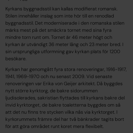
Kyrkans byggnadsstil kan kallas modifierat romansk.
Stilen innehåller inslag som inte hör till en renodlad
byggnadsstil. Det moderniserade i den romanska stilen
märks mest på det smäckra tornet med sina fyra
mindre torn runt om. Tornet är 46 meter högt och
kyrkan är utvändigt 36 meter lång och 23 meter bred. I
sin ursprungliga utformning gav kyrkan plats för 1200
besökare.
Kyrkan har genomgått fyra stora renoveringar, 1916-1917,
1941, 1969-1970 och nu senast 2009. Vid senaste
renoveringen var Erika von Geijer arkitekt. Då byggdes
nytt större kyrktorg, de bakre sidorummen
ljudisolerades, sakristian flyttades till kyrkans bakre del
invid kyrktorget, de bakre toaletterna byggdes om så
att det nu finns tre stycken vilka nås via kyrktorget. I
kyrkorummets främre del har två bänkrader tagits bort
för att göra området runt koret mera flexibelt.