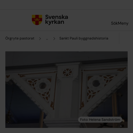
Till innehållet
Till undermeny
Sök
Meny
Örgryte pastorat
...
Sankt Pauli byggnadshistoria