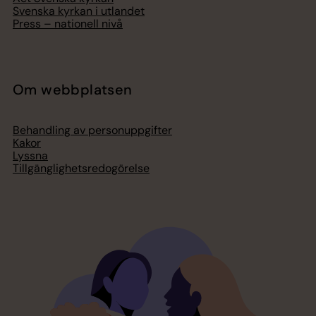
Svenska kyrkan i utlandet
Press – nationell nivå
Om webbplatsen
Behandling av personuppgifter
Kakor
Lyssna
Tillgänglighetsredogörelse