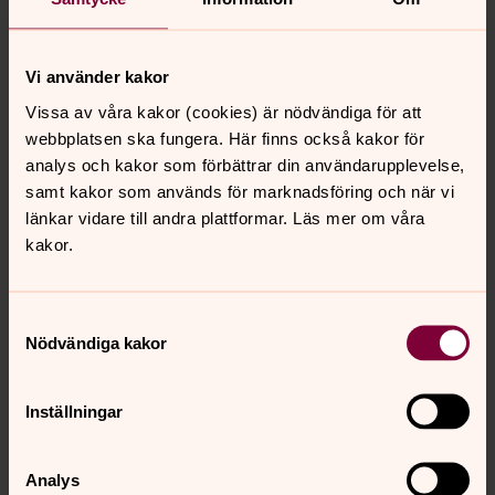
triumfbågen.
Predikstolen är från 1882 har tidigare haft ljudtak. Sin
Vi använder kakor
nuvarande placering fick den 1940 då den sänktes ett
steg och placerades närmare väggen.
Vissa av våra kakor (cookies) är nödvändiga för att
webbplatsen ska fungera. Här finns också kakor för
Dopfunten tillkom 1918 och är tillverkad av kalksten från
analys och kakor som förbättrar din användarupplevelse,
Ignaberga Kalkstensbruk. Figurerna är modellerade av
samt kakor som används för marknadsföring och när vi
Ninnan Santesson.
länkar vidare till andra plattformar. Läs mer om våra
Takkronorna som hänger över läktarbariären är från 1941
kakor.
och de som hänger under läktarna är från 1970 och är
tillverkade av E Johansson Gelbgjuteri, Skara.
Samtyckesval
Textilierna tillkom 1970 och är tillverkade av textil-
Nödvändiga kakor
konstnärinnan Christina Westman.
Inställningar
Tre ikoner
”Emmausvandrarna”
Analys
Denna ikon är handgjord av ikonmålare Katriina Fyrlund