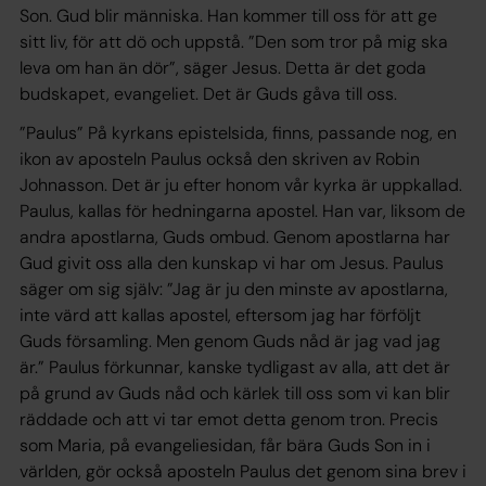
Son. Gud blir människa. Han kommer till oss för att ge
sitt liv, för att dö och uppstå. ”Den som tror på mig ska
leva om han än dör”, säger Jesus. Detta är det goda
budskapet, evangeliet. Det är Guds gåva till oss.
”Paulus” På kyrkans epistelsida, finns, passande nog, en
ikon av aposteln Paulus också den skriven av Robin
Johnasson. Det är ju efter honom vår kyrka är uppkallad.
Paulus, kallas för hedningarna apostel. Han var, liksom de
andra apostlarna, Guds ombud. Genom apostlarna har
Gud givit oss alla den kunskap vi har om Jesus. Paulus
säger om sig själv: ”Jag är ju den minste av apostlarna,
inte värd att kallas apostel, eftersom jag har förföljt
Guds församling. Men genom Guds nåd är jag vad jag
är.” Paulus förkunnar, kanske tydligast av alla, att det är
på grund av Guds nåd och kärlek till oss som vi kan blir
räddade och att vi tar emot detta genom tron. Precis
som Maria, på evangeliesidan, får bära Guds Son in i
världen, gör också aposteln Paulus det genom sina brev i