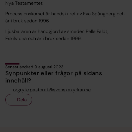
Nya Testamentet.
Processionskorset är handskuret av Eva Spångberg och
är i bruk sedan 1996.
Ljusbäraren är handgjord av smeden Pelle Fäldt,
Eskilstuna och är i bruk sedan 1999.
Senast ändrad 9 augusti 2023
Synpunkter eller frågor på sidans
innehåll?
orgryte.pastorat@svenskakyrkan.se
Dela
Tillbaka till toppen
Tillbaka till innehållet