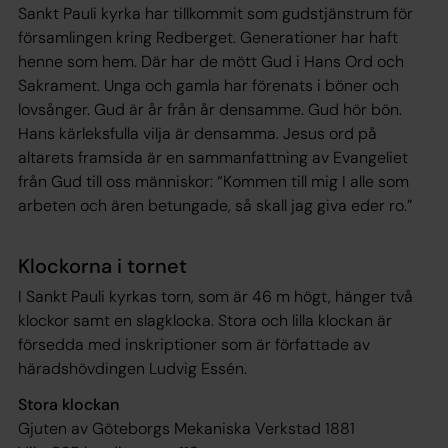
Sankt Pauli kyrka har tillkommit som gudstjänstrum för
församlingen kring Redberget. Generationer har haft
henne som hem. Där har de mött Gud i Hans Ord och
Sakrament. Unga och gamla har förenats i böner och
lovsånger. Gud är år från år densamme. Gud hör bön.
Hans kärleksfulla vilja är densamma. Jesus ord på
altarets framsida är en sammanfattning av Evangeliet
från Gud till oss människor: “Kommen till mig I alle som
arbeten och ären betungade, så skall jag giva eder ro.”
Klockorna i tornet
I Sankt Pauli kyrkas torn, som är 46 m högt, hänger två
klockor samt en slagklocka. Stora och lilla klockan är
försedda med inskriptioner som är författade av
häradshövdingen Ludvig Essén.
Stora klockan
Gjuten av Göteborgs Mekaniska Verkstad 1881