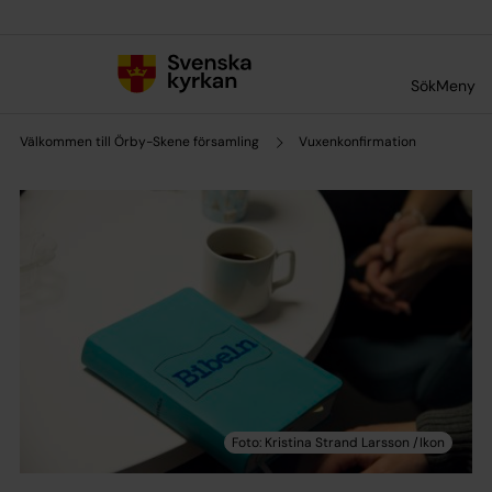
Till innehållet
Till undermeny
Sök
Meny
Välkommen till Örby-Skene församling
Vuxenkonfirmation