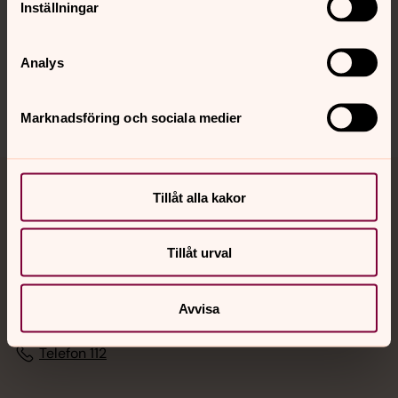
Inställningar
Sociala kanaler
Analys
Marknadsföring och sociala medier
Jourhavande präst
Tillåt alla kakor
Akut samtals- och krisstöd. Prata eller chatta anonymt
Tillåt urval
med en präst på kvällar och nätter.
Avvisa
Chatt
Digitalt brev
Telefon 112