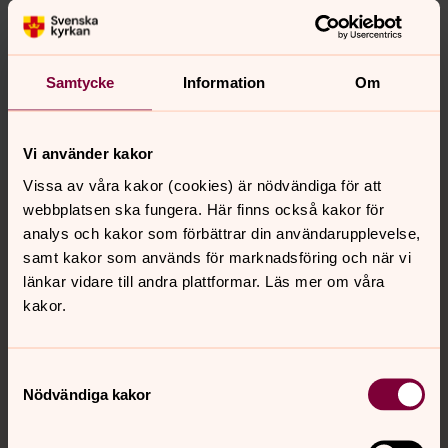
Senast ändrad 19 november 2024
Synpunkter eller frågor på sidans
innehåll?
Samtycke
Information
Om
orbyskeneforsamling@svenskakyrkan.se
Dela
Vi använder kakor
Vissa av våra kakor (cookies) är nödvändiga för att
Tillbaka till toppen
Tillbaka till innehållet
webbplatsen ska fungera. Här finns också kakor för
analys och kakor som förbättrar din användarupplevelse,
samt kakor som används för marknadsföring och när vi
länkar vidare till andra plattformar. Läs mer om våra
Kontakt
kakor.
Kalender
Samtyckesval
Nödvändiga kakor
Hitta snabbt