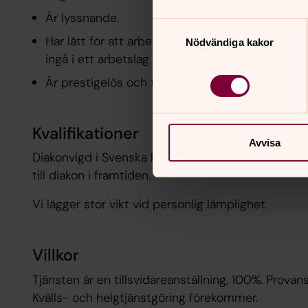
Är lyssnande.
Samtyckesval
Har lätt för att arbeta självständigt, men uppsk
Nödvändiga kakor
ingå i ett arbetslag och arbeta tillsammans.
Är prestigelös och tycker att det är spännande
Kvalifikationer
Avvisa
Diakonvigd i Svenska kyrkan eller vill arbeta som 
till diakon i framtiden.
Vi lägger stor vikt vid personlig lämplighet.
Villkor
Tjänsten är en tillsvidareanställning, 100%. Provans
Kvälls- och helgtjänstgöring förekommer.