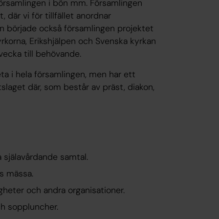
 församlingen i bön mm. Församlingen
där vi för tillfället anordnar
dan började också församlingen projektet
yrkorna, Erikshjälpen och Svenska kyrkan
 vecka till behövande.
a i hela församlingen, men har ett
tslaget där, som består av präst, diakon,
a själavårdande samtal.
ns mässa.
heter och andra organisationer.
ch soppluncher.