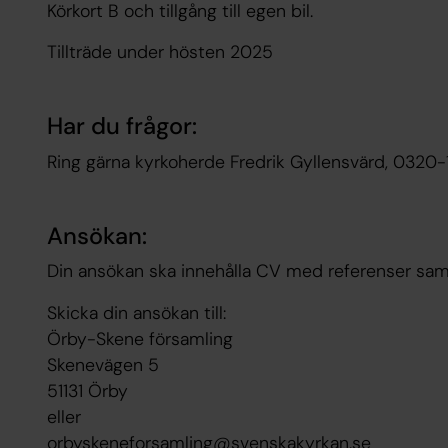
Körkort B och tillgång till egen bil.
Tillträde under hösten 2025
Har du frågor:
Ring gärna kyrkoherde Fredrik Gyllensvärd, 0320-
Ansökan:
Din ansökan ska innehålla CV med referenser samt
Skicka din ansökan till:
Örby-Skene församling
Skenevägen 5
51131 Örby
eller
orbyskeneforsamling@svenskakyrkan.se