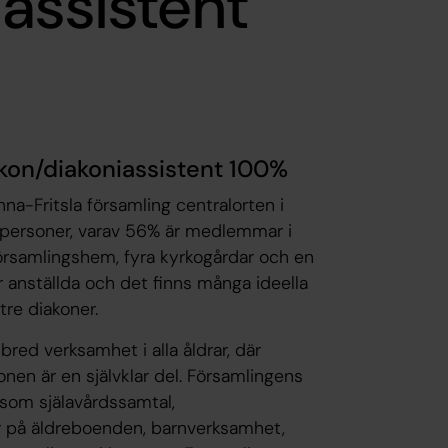
assistent
kon/diakoniassistent 100%
a-Fritsla församling centralorten i
 personer, varav 56% är medlemmar i
församlingshem, fyra kyrkogårdar och en
 anställda och det finns många ideella
tre diakoner.
ed verksamhet i alla åldrar, där
en är en självklar del. Församlingens
som själavårdssamtal,
r på äldreboenden, barnverksamhet,