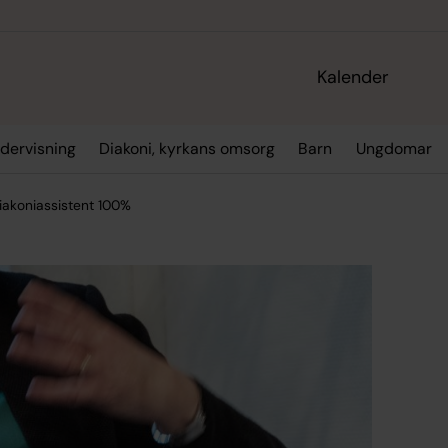
Kalender
dervisning
Diakoni, kyrkans omsorg
Barn
Ungdomar
iakoniassistent 100%