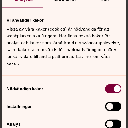
Tillbaka till toppen
Tillbaka till innehållet
Vi använder kakor
Vissa av våra kakor (cookies) är nödvändiga för att
Kontakt
webbplatsen ska fungera. Här finns också kakor för
analys och kakor som förbättrar din användarupplevelse,
samt kakor som används för marknadsföring och när vi
Kalender
länkar vidare till andra plattformar. Läs mer om våra
kakor.
Hitta snabbt
Samtyckesval
Nödvändiga kakor
Sociala kanaler
Inställningar
Analys