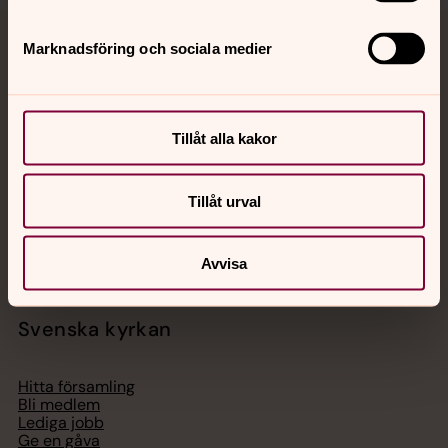
Marknadsföring och sociala medier
Jourhavande präst
Akut samtals- och krisstöd. Prata eller chatta anonymt
med en präst på kvällar och nätter.
Tillåt alla kakor
Chatt
Tillåt urval
Digitalt brev
Telefon 112
Avvisa
Svenska kyrkan
Hitta församling
Bli medlem
Lediga jobb
Ge en gåva