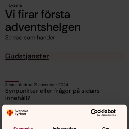
Lyssna
Vi firar första
adventshelgen
Se vad som händer
Gudstjänster
Senast ändrad 21 november 2024
Synpunkter eller frågor på sidans
innehåll?
orbyskeneforsamling@svenskakyrkan.se
Dela
Samtycke
Information
Om