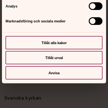
Analys
Marknadsföring och sociala medier
Jourhavande präst
Akut samtals- och krisstöd. Prata eller chatta anonymt
Tillåt alla kakor
med en präst på kvällar och nätter.
Tillåt urval
Chatt
Digitalt brev
Avvisa
Telefon 112
Svenska kyrkan