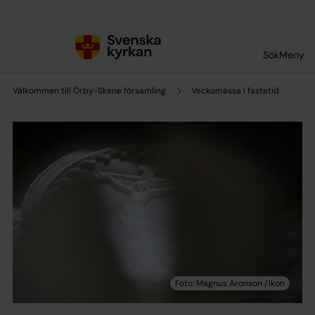
Till innehållet
Till undermeny
Sök
Meny
Välkommen till Örby-Skene församling
Veckomässa i fastetid