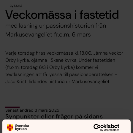
Lyssna
Veckomässa i fastetid
med läsning ur passionshistorien från
Markusevangeliet fr.o.m. 6 mars
Varje torsdag firas veckomässa kl. 18.00. Jämna veckor i
Örby kyrka, ojämna i Skene kyrka. Under fastetiden
(fr.o.m. torsdag 6/3 i Örby kyrka) kommer vi i
textläsningen att få lyssna till passionsberättelsen -
Jesu Kristi lidandes historia ur Markusevangeliet.
Senast ändrad 3 mars 2025
Synpunkter eller frågor på sidans
innehåll?