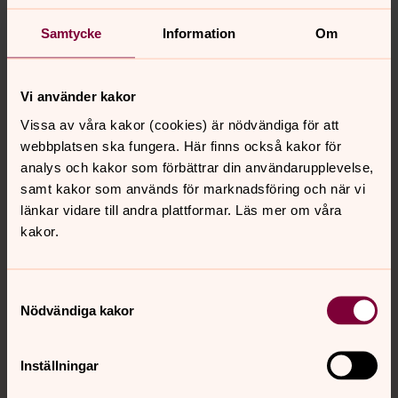
orbyskeneforsamling@svenskakyrkan.se
Dela
Samtycke
Information
Om
Tillbaka till toppen
Tillbaka till innehållet
Vi använder kakor
Vissa av våra kakor (cookies) är nödvändiga för att
webbplatsen ska fungera. Här finns också kakor för
analys och kakor som förbättrar din användarupplevelse,
Kontakt
samt kakor som används för marknadsföring och när vi
länkar vidare till andra plattformar. Läs mer om våra
kakor.
Kalender
Samtyckesval
Hitta snabbt
Nödvändiga kakor
Inställningar
Sociala kanaler