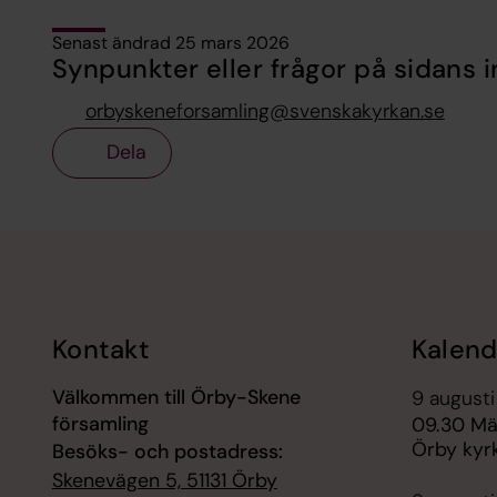
Senast ändrad 25 mars 2026
Synpunkter eller frågor på sidans i
orbyskeneforsamling@svenskakyrkan.se
Dela
Tillbaka till toppen
Tillbaka till innehållet
Kontakt
Kalend
Välkommen till Örby-Skene
9 augusti
församling
09.30 Mä
Örby kyrk
Besöks- och postadress:
Skenevägen 5, 51131 Örby