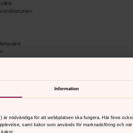
värd.
ionshistorien.
lensvärd.
r.
Landgren. Örby kyrkokör.
Information
Lokrantz.
Martin Lokrantz, Baroque West, Gunilla
artin Lokrantz.
) är nödvändiga för att webbplatsen ska fungera. Här finns ocks
pplevelse, samt kakor som används för marknadsföring och när vi
 kakor.