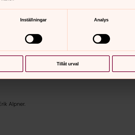
nsvärd, Martin Lokrantz.
Inställningar
Analys
edrik Gyllensvärd, Örby kyrkokör,
rsamlingshemmet.
ene kyrkokör, Kyrkbandet.
Tillåt urval
.
rik Alpner.