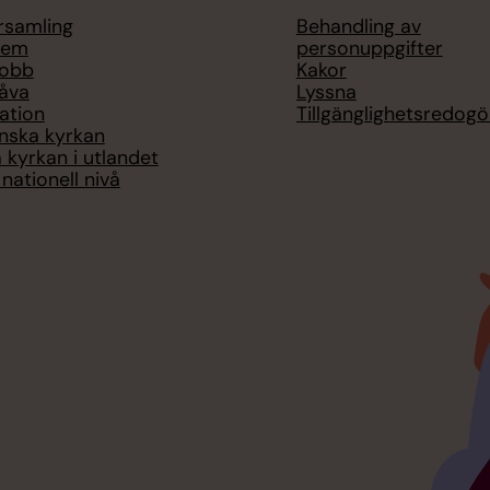
örsamling
Behandling av
lem
personuppgifter
jobb
Kakor
åva
Lyssna
ation
Tillgänglighetsredogö
nska kyrkan
 kyrkan i utlandet
nationell nivå