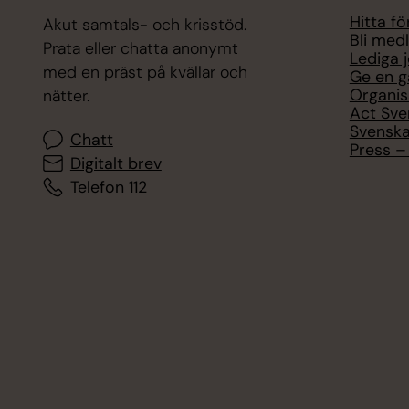
Hitta f
Akut samtals- och krisstöd.
Bli med
Prata eller chatta anonymt
Lediga 
med en präst på kvällar och
Ge en g
Organis
nätter.
Act Sve
Svenska
Chatt
Press – 
Digitalt brev
Telefon 112