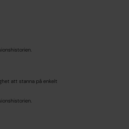
ionshistorien.
ghet att stanna på enkelt
ionshistorien.