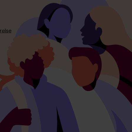
relse