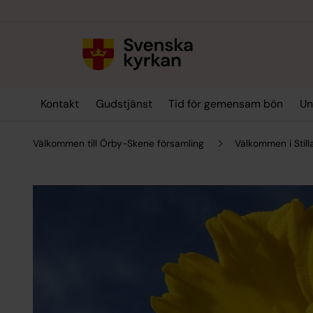
Till innehållet
Till undermeny
Kontakt
Gudstjänst
Tid för gemensam bön
Un
Välkommen till Örby-Skene församling
Välkommen i Stil