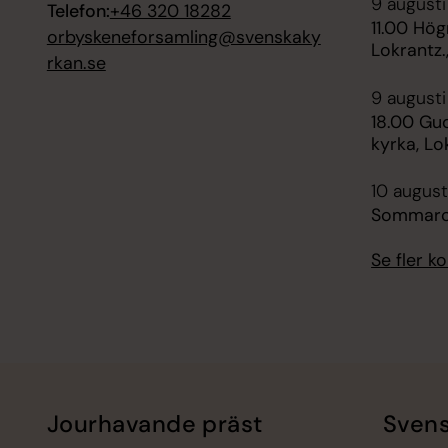
9 augusti
Telefon:
+46 320 18282
11.00 Hög
orbyskeneforsamling@svenskaky
Lokrantz.
rkan.se
9 augusti
18.00 Gud
kyrka, Lo
10 august
Sommarc
Se fler 
Jourhavande präst
Svens