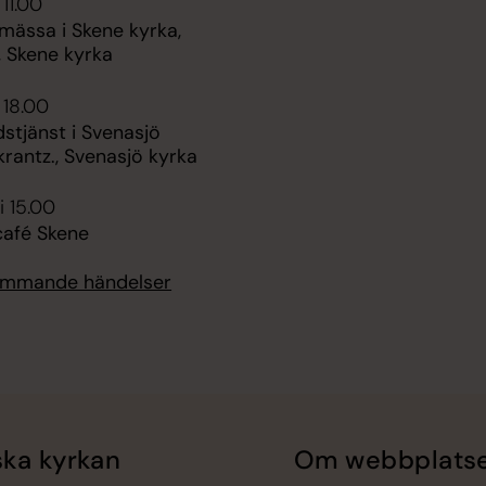
 11.00
mässa i Skene kyrka,
, Skene kyrka
 18.00
stjänst i Svenasjö
krantz., Svenasjö kyrka
i 15.00
afé Skene
kommande händelser
ka kyrkan
Om webbplats