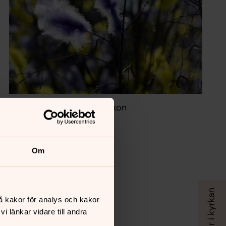
Foto: Magnus Aronson /Ikon
Om
å kakor för analys och kakor
 länkar vidare till andra