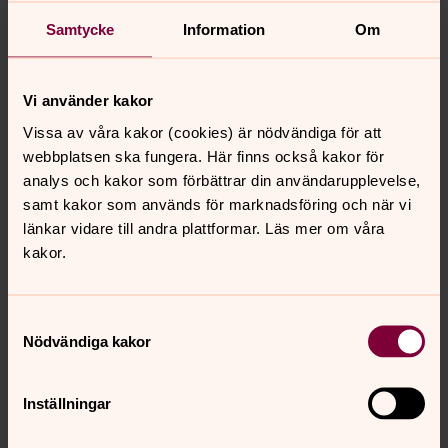
Samtycke
Information
Om
Vi använder kakor
Agnetha Häggander
Diakon
Vissa av våra kakor (cookies) är nödvändiga för att
webbplatsen ska fungera. Här finns också kakor för
Direkt:
0320-182 84
Mobil:
076-114 91 69
analys och kakor som förbättrar din användarupplevelse,
agnetha.haggander@svenskakyrkan.se
E-post:
samt kakor som används för marknadsföring och när vi
länkar vidare till andra plattformar. Läs mer om våra
kakor.
Samtyckesval
Senast ändrad 14 september 2022
Nödvändiga kakor
Synpunkter eller frågor på sidans
innehåll?
orbyskeneforsamling@svenskakyrkan.se
Inställningar
Dela