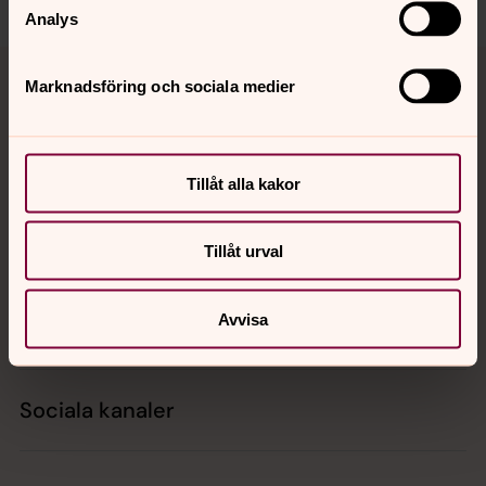
Analys
Tillbaka till toppen
Tillbaka till innehållet
Marknadsföring och sociala medier
Kontakt
Tillåt alla kakor
Kalender
Tillåt urval
Avvisa
Hitta snabbt
Sociala kanaler