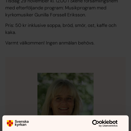
Tisdag 29 november kl. 12.00 i Skene församlingshem
med efterföljande program: Musikprogram med
kyrkomusiker Gunilla Forssell Eriksson.
Pris: 50 kr inklusive soppa, bröd, smör, ost, kaffe och
kaka.
Varmt välkommen! Ingen anmälan behövs.