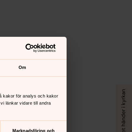
Om
å kakor för analys och kakor
 länkar vidare till andra
Marknadsföring och