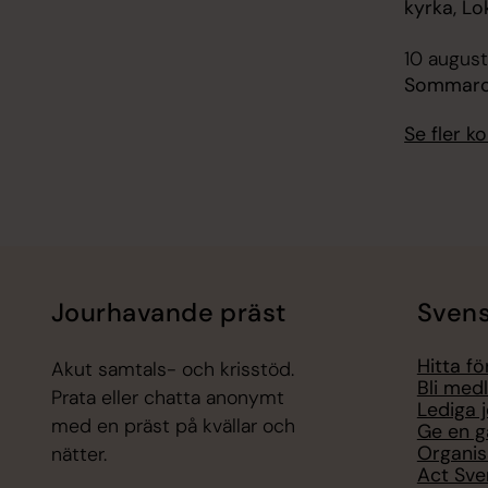
kyrka, Lo
10 august
Sommarc
Se fler 
Jourhavande präst
Svens
Hitta f
Akut samtals- och krisstöd.
Bli med
Prata eller chatta anonymt
Lediga 
med en präst på kvällar och
Ge en g
Organis
nätter.
Act Sve