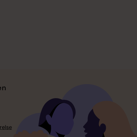
en
relse