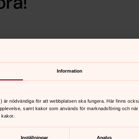
ora!
rs kl. 10.00.
rik Alpner.
ngshemmet
Information
) är nödvändiga för att webbplatsen ska fungera. Här finns ocks
pplevelse, samt kakor som används för marknadsföring och när vi
nnehåll?
 kakor.
Inställningar
Analys