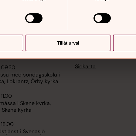
Tillåt urval
er
Hitta snabbt
Sidkarta
 09.30
ssa med söndagsskola i
a, Lokrantz, Örby kyrka
 11.00
mässa i Skene kyrka,
, Skene kyrka
 18.00
stjänst i Svenasjö