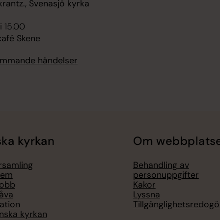
krantz., Svenasjö kyrka
i 15.00
afé Skene
kommande händelser
ka kyrkan
Om webbplats
örsamling
Behandling av
lem
personuppgifter
jobb
Kakor
åva
Lyssna
ation
Tillgänglighetsredogö
nska kyrkan