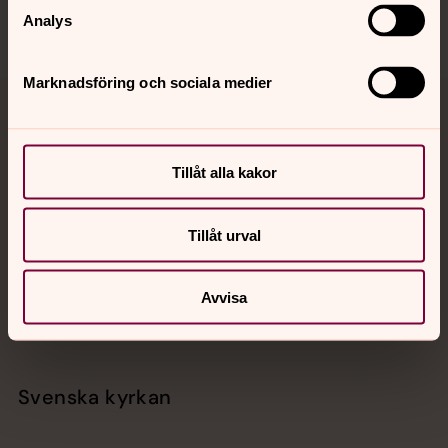
Analys
Marknadsföring och sociala medier
Jourhavande präst
Akut samtals- och krisstöd. Prata eller chatta anonymt
Tillåt alla kakor
med en präst på kvällar och nätter.
Tillåt urval
Chatt
Digitalt brev
Telefon 112
Avvisa
Svenska kyrkan