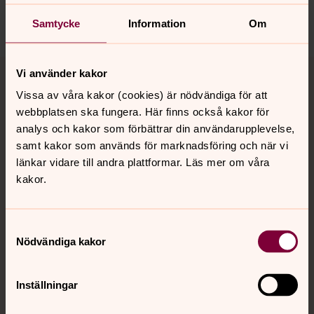
Dela
Samtycke
Information
Om
Tillbaka till toppen
Tillbaka till innehållet
Vi använder kakor
Vissa av våra kakor (cookies) är nödvändiga för att
webbplatsen ska fungera. Här finns också kakor för
analys och kakor som förbättrar din användarupplevelse,
Kontakt
samt kakor som används för marknadsföring och när vi
länkar vidare till andra plattformar. Läs mer om våra
kakor.
Kalender
Samtyckesval
Hitta snabbt
Nödvändiga kakor
Inställningar
Sociala kanaler