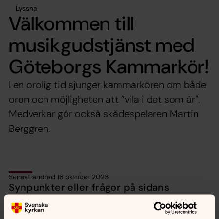
Lyssna
Välkommen till
musikgudstjänst med
Göteborgs Kammarkör!
I en orolig tid sjunger kammarkören om både
oron och möjligheten att ”vila i det som är”.
Medverkar gör också skådespelaren Martin
Berggren.
Senast ändrad 16 oktober 2023
Synpunkter eller frågor på sidans
innehåll?
orbyskeneforsamling@svenskakyrkan.se