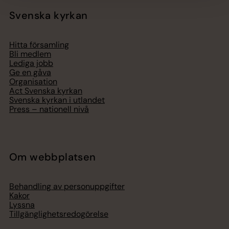
Svenska kyrkan
Hitta församling
Bli medlem
Lediga jobb
Ge en gåva
Organisation
Act Svenska kyrkan
Svenska kyrkan i utlandet
Press – nationell nivå
Om webbplatsen
Behandling av personuppgifter
Kakor
Lyssna
Tillgänglighetsredogörelse