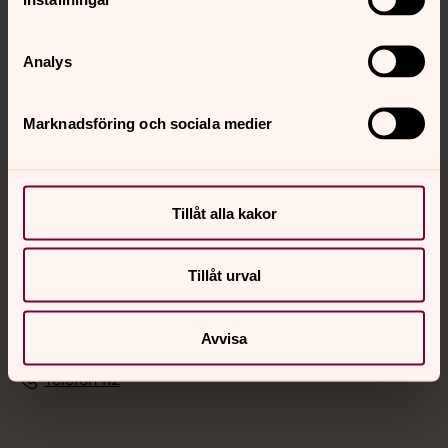
Sociala kanaler
Analys
Marknadsföring och sociala medier
Jourhavande präst
Tillåt alla kakor
Akut samtals- och krisstöd. Prata eller chatta anonymt
med en präst på kvällar och nätter.
Tillåt urval
Chatt
Avvisa
Digitalt brev
Telefon 112