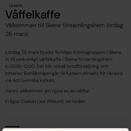
Lyssna
Våffelkaffe
Välkommen till Skene församlingshem lördag
26 mars!
Lördag 26 mars bjuder Kyrkliga Arbetsgruppen i Skene
in till sedvanligt våffelkaffe i Skene församlingshem
kl.10.00–12.00. Det blir också brödförsäljning och
lotterier. Behållningen går till Katastrofinsats för Ukraina
via Act Svenska kyrkan.
Varmt välkommen att njuta av en våffla!
Frågor: Diakon Lisa Wiklund, se nedan
Senast ändrad 11 mars 2022