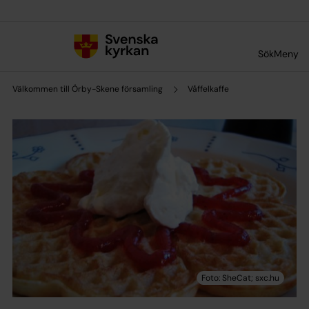
Till innehållet
Till undermeny
Sök
Meny
Välkommen till Örby-Skene församling
Våffelkaffe