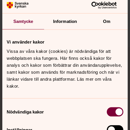
Synpunkter eller frågor på sidans
innehåll?
orbyskeneforsamling@svenskakyrkan.se
Samtycke
Information
Om
Dela
Vi använder kakor
Tillbaka till toppen
Tillbaka till innehållet
Vissa av våra kakor (cookies) är nödvändiga för att
webbplatsen ska fungera. Här finns också kakor för
analys och kakor som förbättrar din användarupplevelse,
samt kakor som används för marknadsföring och när vi
Kontakt
länkar vidare till andra plattformar. Läs mer om våra
kakor.
Kalender
Samtyckesval
Nödvändiga kakor
Hitta snabbt
Inställningar