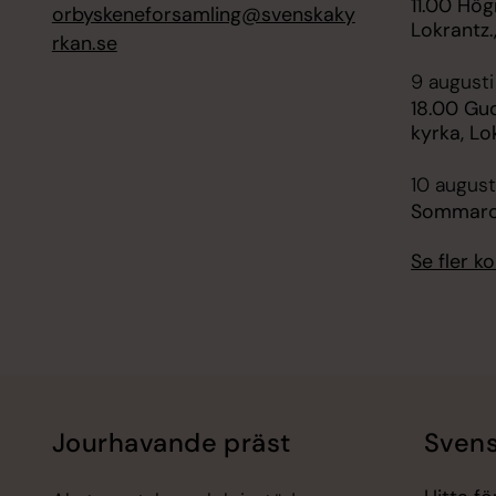
11.00 Hög
orbyskeneforsamling@svenskaky
Lokrantz.
rkan.se
9 augusti
18.00 Gud
kyrka, Lo
10 august
Sommarc
Se fler 
Jourhavande präst
Svens