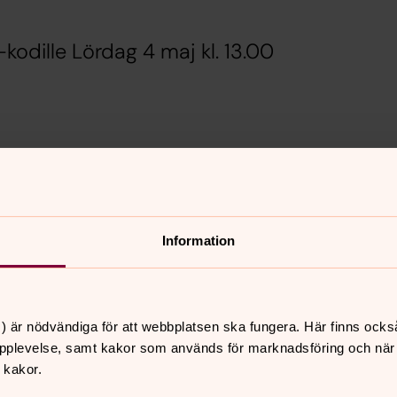
-kodille Lördag 4 maj kl. 13.00
me
Information
vik
) är nödvändiga för att webbplatsen ska fungera. Här finns ocks
pplevelse, samt kakor som används för marknadsföring och när vi
 kakor.