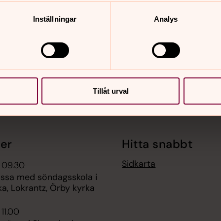
nnehåll?
Inställningar
Analys
Tillåt urval
er
Hitta snabbt
Sidkarta
 09.30
ssa med söndagsskola i
a, Lokrantz, Örby kyrka
 11.00