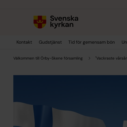
Till innehållet
Till undermeny
Kontakt
Gudstjänst
Tid för gemensam bön
Un
Välkommen till Örby-Skene församling
"Vackraste vårsån