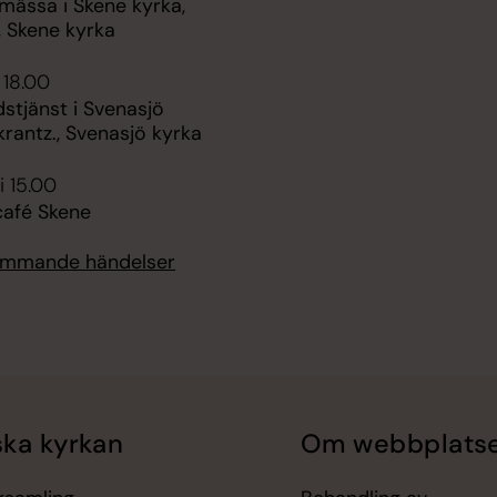
mässa i Skene kyrka,
, Skene kyrka
 18.00
stjänst i Svenasjö
krantz., Svenasjö kyrka
i 15.00
afé Skene
kommande händelser
ka kyrkan
Om webbplats