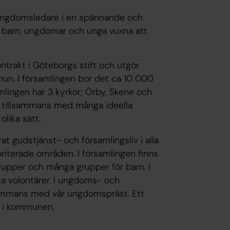
ra ungdomsledare i en spännande och
ra barn, ungdomar och unga vuxna att
ntrakt i Göteborgs stift och utgör
un. I församlingen bor det ca 10 000
ingen har 3 kyrkor; Örby, Skene och
m tillsammans med många ideella
lika sätt.
at gudstjänst- och församlingsliv i alla
riterade områden. I församlingen finns
upper och många grupper för barn. I
 volontärer. I ungdoms- och
sammans med vår ungdomspräst. Ett
a i kommunen.