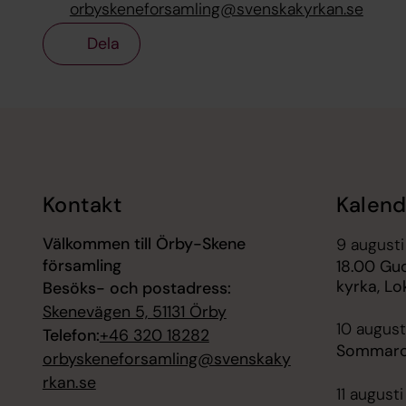
orbyskeneforsamling@svenskakyrkan.se
Dela
Tillbaka till toppen
Tillbaka till innehållet
Kontakt
Kalend
Välkommen till Örby-Skene
9 augusti
församling
18.00 Gud
kyrka, Lo
Besöks- och postadress:
Skenevägen 5, 51131 Örby
10 august
Telefon:
+46 320 18282
Sommarc
orbyskeneforsamling@svenskaky
rkan.se
11 augusti