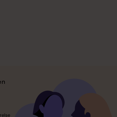
en
relse