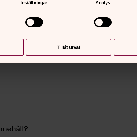
Inställningar
Analys
5 eller
3-64 23 57.
Tillåt urval
y
nnehåll?