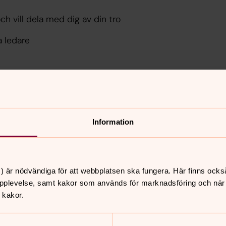
 vill dela med dig av din tro
a ledare
lära känna Honom
ånga ideella medarbetare
Information
la bidrar med sina gåvor och
lka specifika gåvor du har och hur de
) är nödvändiga för att webbplatsen ska fungera. Här finns ocks
pplevelse, samt kakor som används för marknadsföring och när vi
ommelse.
 kakor.