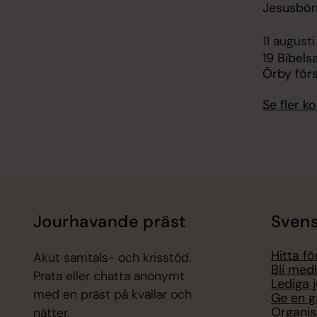
Jesusbön
11 augusti
19 Bibels
Örby för
Se fler 
Jourhavande präst
Svens
Hitta f
Akut samtals- och krisstöd.
Bli med
Prata eller chatta anonymt
Lediga 
med en präst på kvällar och
Ge en g
Organis
nätter.