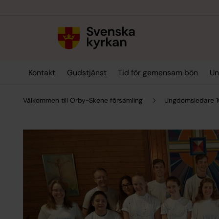
Till innehållet
Till undermeny
Kontakt
Gudstjänst
Tid för gemensam bön
Un
Välkommen till Örby-Skene församling
Ungdomsledare 