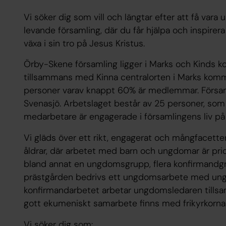
Vi söker dig som vill och längtar efter att få va
levande församling, där du får hjälpa och inspire
växa i sin tro på Jesus Kristus.
Örby-Skene församling ligger i Marks och Kinds ko
tillsammans med Kinna centralorten i Marks komm
personer varav knappt 60% är medlemmar. Församl
Svenasjö. Arbetslaget består av 25 personer, so
medarbetare är engagerade i församlingens liv på o
Vi gläds över ett rikt, engagerat och mångfacetter
åldrar, där arbetet med barn och ungdomar är prio
bland annat en ungdomsgrupp, flera konfirmandgr
prästgården bedrivs ett ungdomsarbete med unga
konfirmandarbetet arbetar ungdomsledaren till
gott ekumeniskt samarbete finns med frikyrkorn
Vi söker dig som: