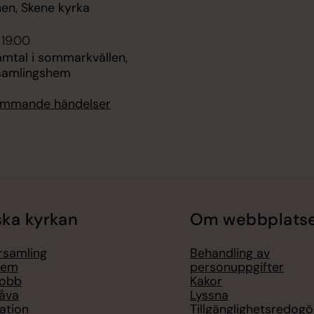
en, Skene kyrka
 19.00
amtal i sommarkvällen,
samlingshem
kommande händelser
ka kyrkan
Om webbplats
örsamling
Behandling av
lem
personuppgifter
jobb
Kakor
åva
Lyssna
ation
Tillgänglighetsredogö