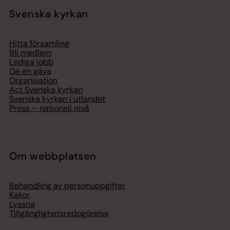
Svenska kyrkan
Hitta församling
Bli medlem
Lediga jobb
Ge en gåva
Organisation
Act Svenska kyrkan
Svenska kyrkan i utlandet
Press – nationell nivå
Om webbplatsen
Behandling av personuppgifter
Kakor
Lyssna
Tillgänglighetsredogörelse