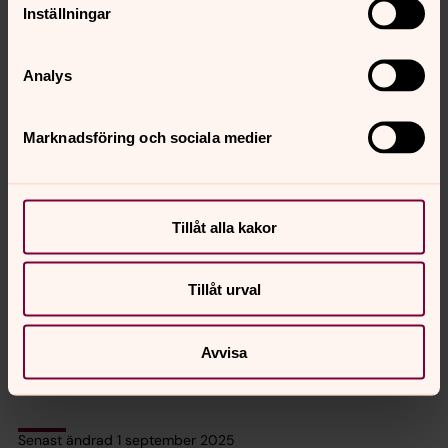
Inställningar
Analys
Marknadsföring och sociala medier
Desirée Ekdahl Andersson
Pedagog
Tillåt alla kakor
Mobil:
073-081 40 49
SMS:
073-081 40 49
Desiree.EkdahlAndersson@svenskakyrkan.s
E-post:
Tillåt urval
e
Avvisa
Senast ändrad 1 september 2025