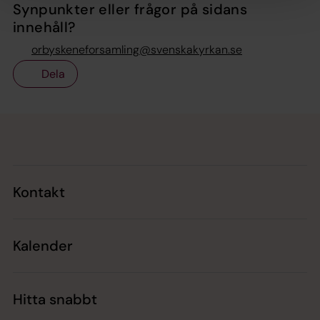
Synpunkter eller frågor på sidans
innehåll?
orbyskeneforsamling@svenskakyrkan.se
Dela
Tillbaka till toppen
Tillbaka till innehållet
Kontakt
Kalender
Hitta snabbt