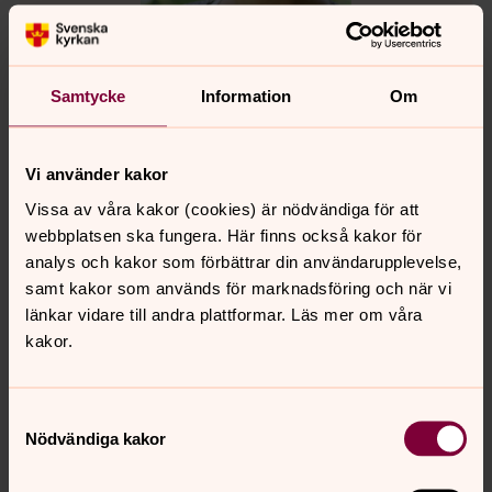
Samtycke
Information
Om
Sofia Johansson
Vikarierande musiker, Örby
Vi använder kakor
Direkt:
0320-182 87
Mobil:
070-757 27 23
Vissa av våra kakor (cookies) är nödvändiga för att
Sofia.Johansson5@svenskakyrkan.se
E-post:
webbplatsen ska fungera. Här finns också kakor för
analys och kakor som förbättrar din användarupplevelse,
samt kakor som används för marknadsföring och när vi
länkar vidare till andra plattformar. Läs mer om våra
kakor.
Samtyckesval
Nödvändiga kakor