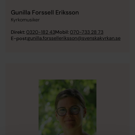
Gunilla Forssell Eriksson
Kyrkomusiker
Direkt:
0320-182 43
Mobil:
070-733 28 73
gunilla.forsselleriksson@svenskakyrkan.se
E-post: