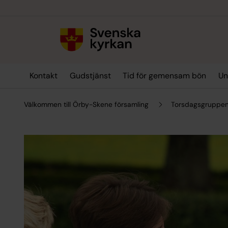
Till innehållet
Till undermeny
Kontakt
Gudstjänst
Tid för gemensam bön
Un
Välkommen till Örby-Skene församling
Torsdagsgruppe