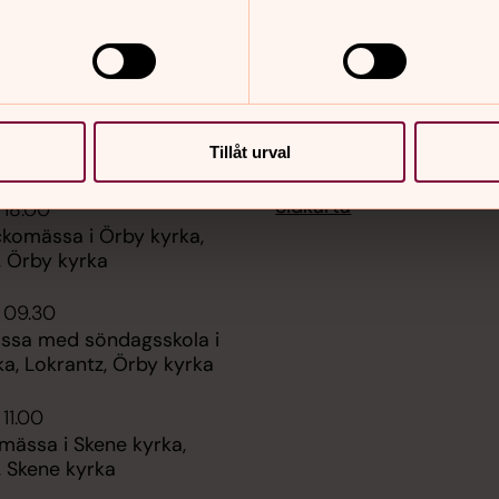
Tillåt urval
er
Hitta snabbt
Sidkarta
 18.00
ckomässa i Örby kyrka,
, Örby kyrka
 09.30
ssa med söndagsskola i
a, Lokrantz, Örby kyrka
 11.00
mässa i Skene kyrka,
, Skene kyrka