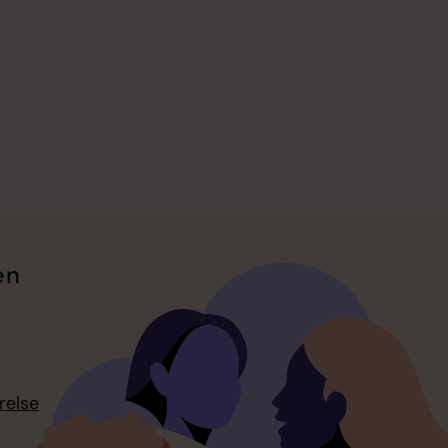
en
relse