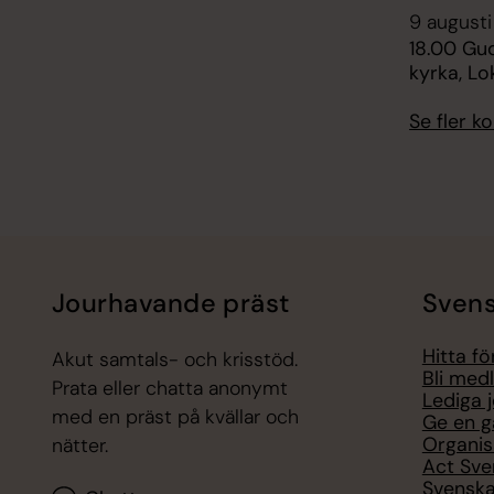
9 augusti
18.00 Gud
kyrka, Lo
Se fler 
Jourhavande präst
Svens
Hitta f
Akut samtals- och krisstöd.
Bli med
Prata eller chatta anonymt
Lediga 
med en präst på kvällar och
Ge en g
Organis
nätter.
Act Sve
Svenska