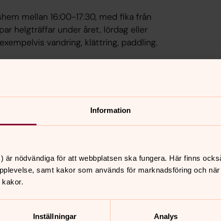
hem mellan 16:00-17:30, med fika från
par helgträffar under året, lördag eller
exempelvis vandring, klättring, paddling.
n sker helgen v. 18.
Information
) är nödvändiga för att webbplatsen ska fungera. Här finns ocks
nnehåll?
pplevelse, samt kakor som används för marknadsföring och när vi
 kakor.
Inställningar
Analys