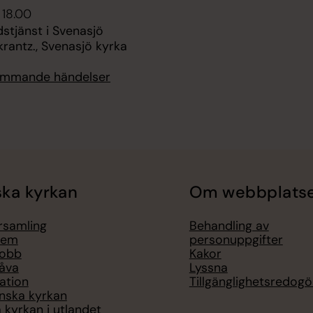
 18.00
stjänst i Svenasjö
krantz., Svenasjö kyrka
kommande händelser
ka kyrkan
Om webbplats
örsamling
Behandling av
lem
personuppgifter
jobb
Kakor
åva
Lyssna
ation
Tillgänglighetsredogö
nska kyrkan
 kyrkan i utlandet