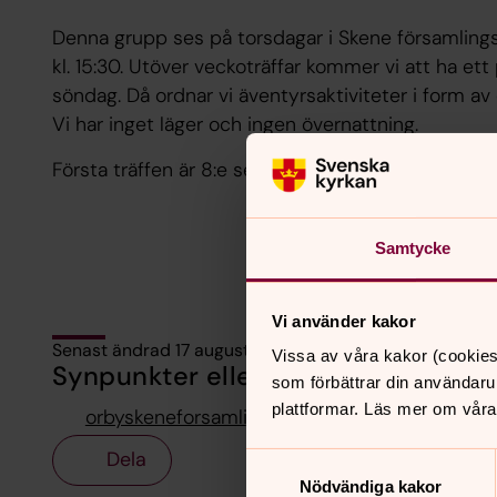
Denna grupp ses på torsdagar i Skene församlings
kl. 15:30. Utöver veckoträffar kommer vi att ha ett 
söndag. Då ordnar vi äventyrsaktiviteter i form av 
Vi har inget läger och ingen övernattning.
Första träffen är 8:e september och konfirmatione
Samtycke
Vi använder kakor
Senast ändrad 17 augusti 2022
Vissa av våra kakor (cookies
Synpunkter eller frågor på sidans i
som förbättrar din användaru
plattformar. Läs mer om våra
orbyskeneforsamling@svenskakyrkan.se
Dela
Samtyckesval
Nödvändiga kakor