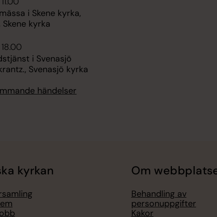
 11.00
mässa i Skene kyrka,
, Skene kyrka
 18.00
stjänst i Svenasjö
krantz., Svenasjö kyrka
kommande händelser
ka kyrkan
Om webbplats
örsamling
Behandling av
lem
personuppgifter
jobb
Kakor