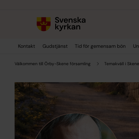
Till innehållet
Till undermeny
Kontakt
Gudstjänst
Tid för gemensam bön
Un
Välkommen till Örby-Skene församling
Temakväll i Sken