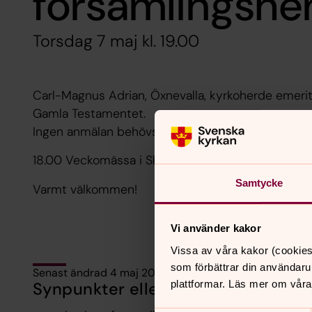
församlingsh
Torsdag 7 maj kl. 19.00
Carl-Magnus Adrian, Öxnevalla, kyrkoherde emerit
Gamla Testamentet.
Ingen anmälan behövs. Fika och samtal.
18.00 Veckomässa i Skene kyrka.
Samtycke
Varmt välkommen!
Vi använder kakor
Vissa av våra kakor (cookies
som förbättrar din användaru
Senast ändrad 4 maj 2026
plattformar. Läs mer om våra
Synpunkter eller frågor på sidans i