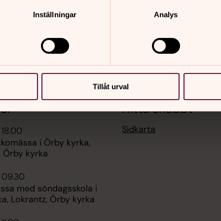
Inställningar
Analys
Tillåt urval
er
Hitta snabbt
Sidkarta
 18.00
ckomässa i Örby kyrka,
, Örby kyrka
 09.30
ssa med söndagsskola i
a, Lokrantz, Örby kyrka