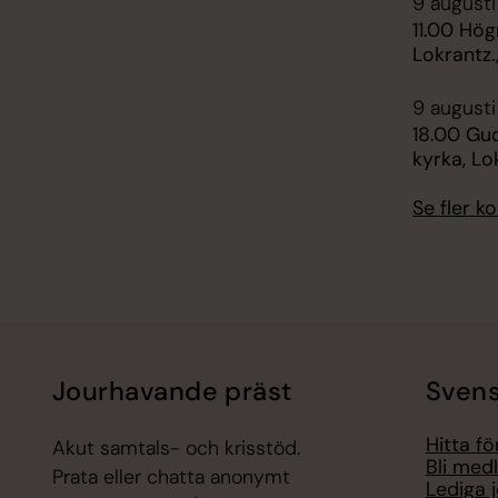
9 augusti
11.00 Hög
Lokrantz.
9 augusti
18.00 Gud
kyrka, Lo
Se fler 
Jourhavande präst
Svens
Hitta f
Akut samtals- och krisstöd.
Bli med
Prata eller chatta anonymt
Lediga 