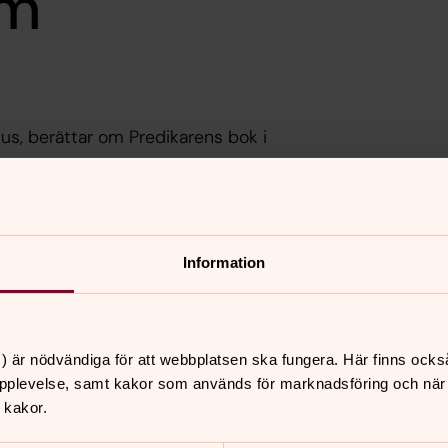
em
us, berättar om Predikarens bok i
Information
) är nödvändiga för att webbplatsen ska fungera. Här finns ocks
pplevelse, samt kakor som används för marknadsföring och när vi
 kakor.
nnehåll?