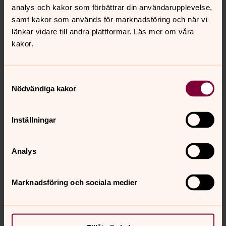
analys och kakor som förbättrar din användarupplevelse,
samt kakor som används för marknadsföring och när vi
länkar vidare till andra plattformar. Läs mer om våra
kakor.
Samtyckesval
Nödvändiga kakor
Inställningar
Fredrik Gyllensvärd
Kyrkoherde
Analys
Direkt:
0320-182 81
Mobil:
070-580 90 45
fredrik.gyllensvard@svenskakyrkan.se
E-post:
Marknadsföring och sociala medier