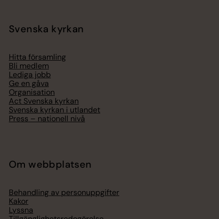
Svenska kyrkan
Hitta församling
Bli medlem
Lediga jobb
Ge en gåva
Organisation
Act Svenska kyrkan
Svenska kyrkan i utlandet
Press – nationell nivå
Om webbplatsen
Behandling av personuppgifter
Kakor
Lyssna
Tillgänglighetsredogörelse