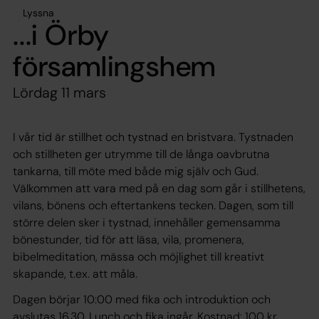
Lyssna
...i Örby
församlingshem
Lördag 11 mars
I vår tid är stillhet och tystnad en bristvara. Tystnaden
och stillheten ger utrymme till de långa oavbrutna
tankarna, till möte med både mig själv och Gud.
Välkommen att vara med på en dag som går i stillhetens,
vilans, bönens och eftertankens tecken. Dagen, som till
större delen sker i tystnad, innehåller gemensamma
bönestunder, tid för att läsa, vila, promenera,
bibelmeditation, mässa och möjlighet till kreativt
skapande, t.ex. att måla.
Dagen börjar 10:00 med fika och introduktion och
avslutas 16.30. Lunch och fika ingår. Kostnad: 100 kr.