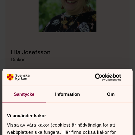
Lila Josefsson
Diakon
Direkt:
0320-182 35
SMS:
073-274 23 27
Lila.Josefsson@svenskakyrkan.se
E-post:
Samtycke
Information
Om
Vi använder kakor
Vissa av våra kakor (cookies) är nödvändiga för att
webbplatsen ska fungera. Här finns också kakor för