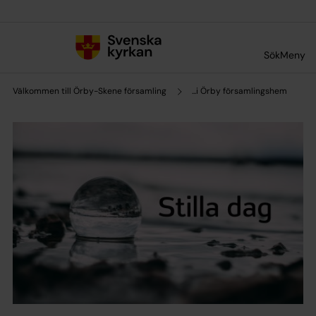
Till innehållet
Till undermeny
Sök
Meny
Välkommen till Örby-Skene församling
...i Örby församlingshem