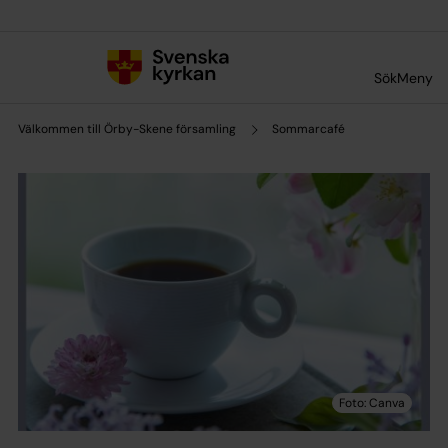
Till innehållet
Till undermeny
Sök
Meny
Välkommen till Örby-Skene församling
Sommarcafé