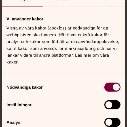
Tillbaka till toppen
Tillbaka till innehållet
Vi använder kakor
Vissa av våra kakor (cookies) är nödvändiga för att
Kontakt
webbplatsen ska fungera. Här finns också kakor för
analys och kakor som förbättrar din användarupplevelse,
samt kakor som används för marknadsföring och när vi
Kalender
länkar vidare till andra plattformar. Läs mer om våra
kakor.
Hitta snabbt
Samtyckesval
Nödvändiga kakor
Sociala kanaler
Inställningar
Analys