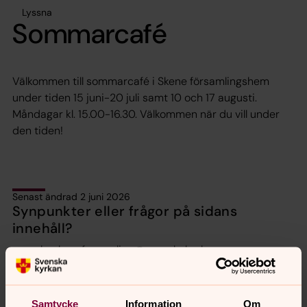
Lyssna
Sommarcafé
Välkommen till sommarcafé i Skene församlingshem
under tiden 15 juni-20 juli samt 10 och 17 augusti.
Måndagar kl. 15.00-16.30. Välkommen när du vill under
den tiden!
Senast ändrad 2 juni 2026
Synpunkter eller frågor på sidans
innehåll?
orbyskeneforsamling@svenskakyrkan.se
Dela
Samtycke
Information
Om