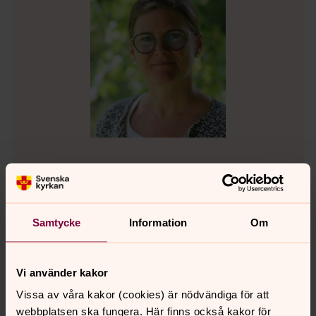
Sofia Johansson
Vikarierande musiker, Örby
Samtycke
Information
Om
Direkt:
0320-182 87
Mobil:
070-757 27 23
Sofia.Johansson5@svenskakyrkan.se
E-post:
Vi använder kakor
Vissa av våra kakor (cookies) är nödvändiga för att
webbplatsen ska fungera. Här finns också kakor för