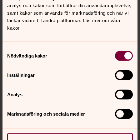
analys och kakor som förbättrar din användarupplevelse,
Senast ändrad 11 april 2023
samt kakor som används för marknadsföring och när vi
Synpunkter eller frågor på sidans
länkar vidare till andra plattformar. Läs mer om våra
innehåll?
kakor.
orbyskeneforsamling@svenskakyrkan.se
Dela
Samtyckesval
Nödvändiga kakor
Tillbaka till toppen
Tillbaka till innehållet
Inställningar
Analys
Kontakt
Marknadsföring och sociala medier
Kalender