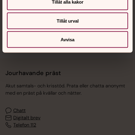
Hitta snabbt
Tillåt alla kakor
Tillåt urval
Sociala kanaler
Avvisa
Jourhavande präst
Akut samtals- och krisstöd. Prata eller chatta anonymt
med en präst på kvällar och nätter.
Chatt
Digitalt brev
Telefon 112