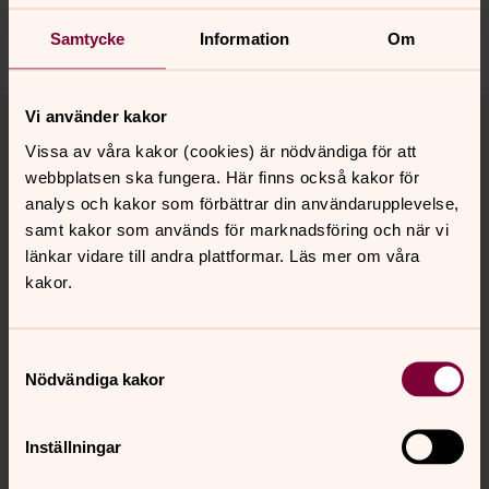
Dela
Samtycke
Information
Om
Tillbaka till toppen
Tillbaka till innehållet
Vi använder kakor
Vissa av våra kakor (cookies) är nödvändiga för att
webbplatsen ska fungera. Här finns också kakor för
analys och kakor som förbättrar din användarupplevelse,
Kontakt
samt kakor som används för marknadsföring och när vi
länkar vidare till andra plattformar. Läs mer om våra
kakor.
Kalender
Samtyckesval
Hitta snabbt
Nödvändiga kakor
Inställningar
Sociala kanaler