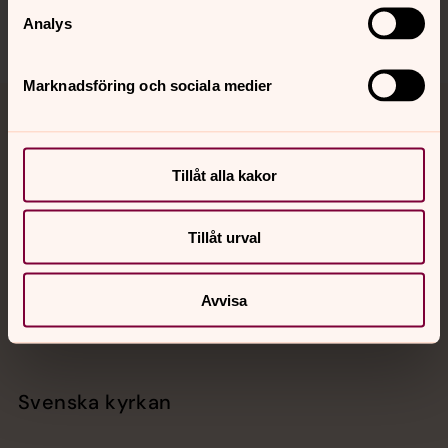
Analys
Marknadsföring och sociala medier
Jourhavande präst
Akut samtals- och krisstöd. Prata eller chatta anonymt
Tillåt alla kakor
med en präst på kvällar och nätter.
Tillåt urval
Chatt
Digitalt brev
Avvisa
Telefon 112
Svenska kyrkan