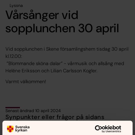
Lyssna
Vårsånger vid
sopplunchen 30 april
Vid sopplunchen i Skene församlingshem tisdag 30 april
kl.12.00:
”Blommande sköna dalar” - vårmusik och allsång med
Heléne Eriksson och Lilian Carlsson Kogler.
Varmt välkommen!
Senast ändrad 10 april 2024
Synpunkter eller frågor på sidans
innehåll?
orbyskeneforsamling@svenskakyrkan.se