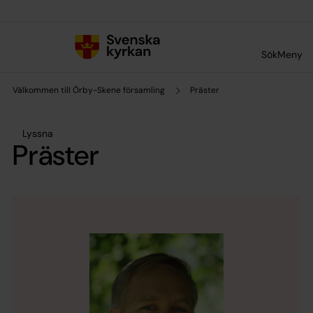
Till innehållet
Till undermeny
Sök
Meny
Välkommen till Örby-Skene församling
Präster
Lyssna
Präster