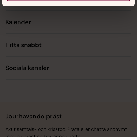
Kalender
Hitta snabbt
Sociala kanaler
Jourhavande präst
Akut samtals- och krisstöd. Prata eller chatta anonymt
med en präst på kvällar och nätter.