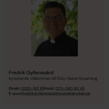
Fredrik Gyllensvärd
Kyrkoherde, Välkommen till Örby-Skene församling
Direkt:
0320-182 81
Mobil:
070-580 90 45
fredrik.gyllensvard@svenskakyrkan.se
E-post: