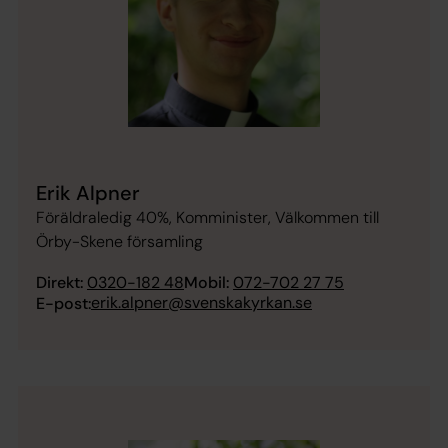
Erik Alpner
Föräldraledig 40%, Komminister, Välkommen till
Örby-Skene församling
Direkt:
0320-182 48
Mobil:
072-702 27 75
erik.alpner@svenskakyrkan.se
E-post: