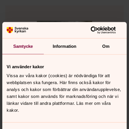
Samtycke
Information
Om
Vi använder kakor
Vissa av våra kakor (cookies) är nödvändiga för att
webbplatsen ska fungera. Här finns också kakor för
analys och kakor som förbättrar din användarupplevelse,
samt kakor som används för marknadsföring och när vi
länkar vidare till andra plattformar. Läs mer om våra
Martin Lokrantz
kakor.
Komminister, Välkommen till Örby-Skene församling
Direkt:
Mobil:
SMS: