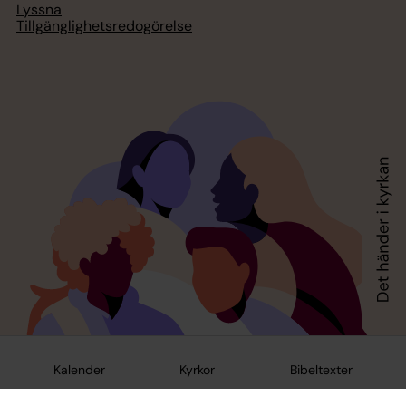
Lyssna
Tillgänglighetsredogörelse
Kalender
Kyrkor
Bibeltexter