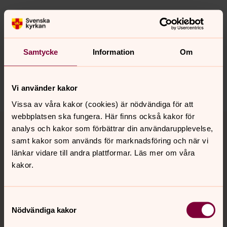
Senast ändrad 6 oktober 2022
Synpunkter eller frågor på sidans
innehåll?
Samtycke
Information
Om
orbyskeneforsamling@svenskakyrkan.se
Dela
Vi använder kakor
Vissa av våra kakor (cookies) är nödvändiga för att
Tillbaka till toppen
Tillbaka till innehållet
webbplatsen ska fungera. Här finns också kakor för
analys och kakor som förbättrar din användarupplevelse,
samt kakor som används för marknadsföring och när vi
länkar vidare till andra plattformar. Läs mer om våra
kakor.
Kontakt
Samtyckesval
Kalender
Nödvändiga kakor