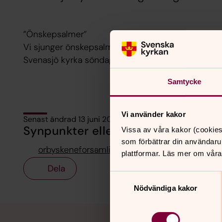
”Önskepsalmer”
Vi sjunger önskepsalmer tillsammans. Kom och ön
Svenasjö kyrka söndag 17 augusti kl. 18.00.
Samtycke
Vi använder kakor
Senast ändrad 13 juni 2025
Synpunkter eller frågor på sidans i
Vissa av våra kakor (cookies
som förbättrar din användaru
orbyskeneforsamling@svenskakyrkan.se
plattformar. Läs mer om våra
Dela
Samtyckesval
Nödvändiga kakor
Tillbaka till toppen
Tillbaka till innehållet