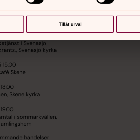
er
Hitta snabbt
Tillåt urval
Sidkarta
 18.00
stjänst i Svenasjö
krantz., Svenasjö kyrka
i 15.00
afé Skene
 18.00
en, Skene kyrka
 19.00
amtal i sommarkvällen,
samlingshem
kommande händelser