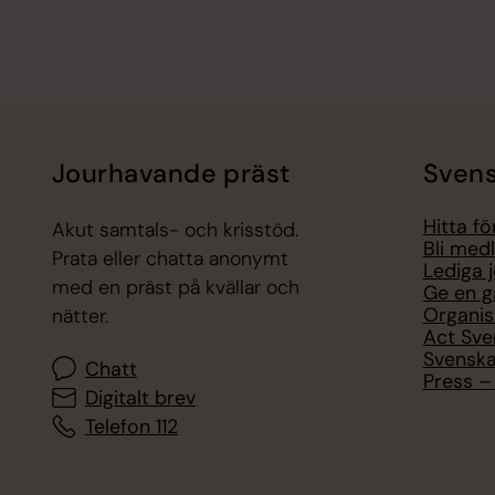
Jourhavande präst
Svens
Hitta f
Akut samtals- och krisstöd.
Bli med
Prata eller chatta anonymt
Lediga 
med en präst på kvällar och
Ge en g
Organis
nätter.
Act Sve
Svenska
Chatt
Press – 
Digitalt brev
Telefon 112