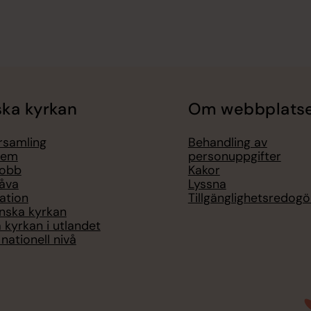
ka kyrkan
Om webbplats
örsamling
Behandling av
lem
personuppgifter
jobb
Kakor
åva
Lyssna
ation
Tillgänglighetsredogö
nska kyrkan
 kyrkan i utlandet
nationell nivå