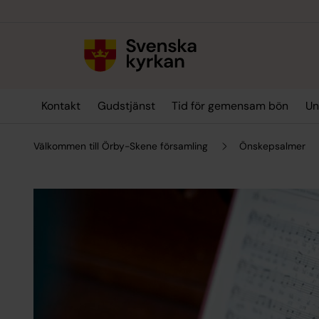
Till innehållet
Till undermeny
Kontakt
Gudstjänst
Tid för gemensam bön
Un
Välkommen till Örby-Skene församling
Önskepsalmer