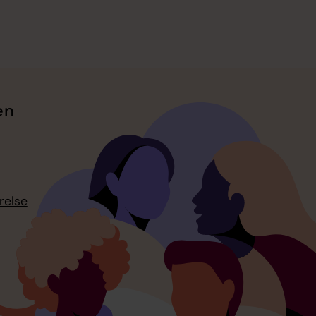
en
relse