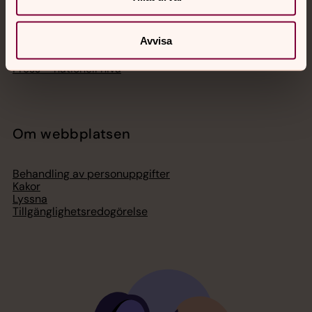
Lediga jobb
Ge en gåva
Organisation
Avvisa
Act Svenska kyrkan
Svenska kyrkan i utlandet
Press – nationell nivå
Om webbplatsen
Behandling av personuppgifter
Kakor
Lyssna
Tillgänglighetsredogörelse