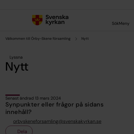
Till innehållet
Till undermeny
Sök
Meny
Välkommen till Örby-Skene församling
Nytt
Lyssna
Nytt
Senast ändrad 13 mars 2024
Synpunkter eller frågor på sidans
innehåll?
orbyskeneforsamling@svenskakyrkan.se
Dela