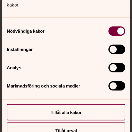
kakor.
Samtyckesval
Jourhavande präst
Nödvändiga kakor
Akut samtals- och krisstöd. Prata eller chatta anonymt
med en präst på kvällar och nätter.
Inställningar
Chatt
Analys
Digitalt brev
Telefon 112
Marknadsföring och sociala medier
Svenska kyrkan
Tillåt alla kakor
Hitta församling
Bli medlem
Tillåt urval