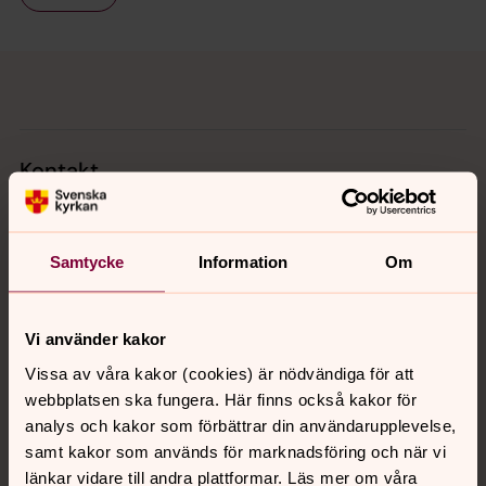
Tillbaka till toppen
Tillbaka till innehållet
Kontakt
Kalender
Samtycke
Information
Om
Hitta snabbt
Vi använder kakor
Vissa av våra kakor (cookies) är nödvändiga för att
webbplatsen ska fungera. Här finns också kakor för
Sociala kanaler
analys och kakor som förbättrar din användarupplevelse,
samt kakor som används för marknadsföring och när vi
länkar vidare till andra plattformar. Läs mer om våra