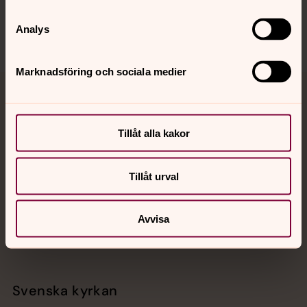
Analys
Marknadsföring och sociala medier
Jourhavande präst
Akut samtals- och krisstöd. Prata eller chatta anonymt
Tillåt alla kakor
med en präst på kvällar och nätter.
Tillåt urval
Chatt
Digitalt brev
Avvisa
Telefon 112
Svenska kyrkan