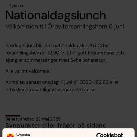
Lyssna
Nationaldagslunch
Välkommen till Örby församlingshem 6 juni
Fredag 6 juni blir det nationaldagslunch i Örby
församlingshem kl. 12.00. Vi äter gott tillsammans och
sjung.er sommarsånger med Sofia Johansson.
Alla varmt välkomna!
Anmälan senast onsdag 4 juni till 0320-182 82 eller
orbyskeneforsamling@svenskakyrkan.se
Senast ändrad 22 maj 2025
Synpunkter eller frågor på sidans
innehåll?