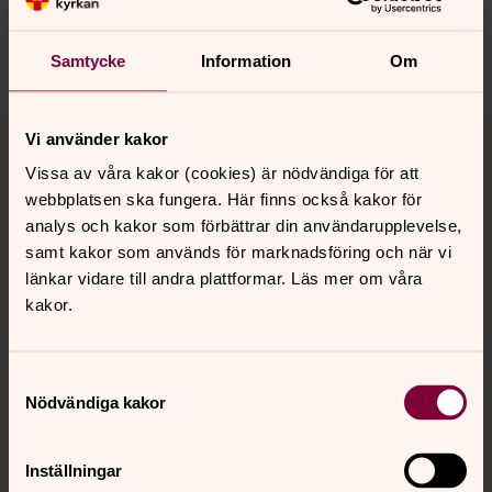
orbyskeneforsamling@svenskakyrkan.se
Dela
Samtycke
Information
Om
Tillbaka till toppen
Tillbaka till innehållet
Vi använder kakor
Vissa av våra kakor (cookies) är nödvändiga för att
webbplatsen ska fungera. Här finns också kakor för
analys och kakor som förbättrar din användarupplevelse,
Kontakt
samt kakor som används för marknadsföring och när vi
länkar vidare till andra plattformar. Läs mer om våra
kakor.
Kalender
Samtyckesval
Hitta snabbt
Nödvändiga kakor
Inställningar
Sociala kanaler