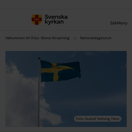
Till innehållet
Till undermeny
Sök
Meny
Välkommen till Örby-Skene församling
Nationaldagslunch