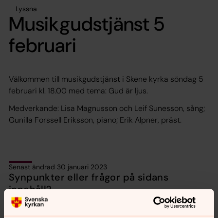
Lyssna
Musikgudstjänst 5
februari
Välkommen till musikgudstjänst i Skene kyrka söndag 5
februari kl. 18.00 med tema: Gud är ljus.
Medverkande: Lisa Magnusson och Leif Sunesson, sång;
Gunilla Forssell Eriksson, piano; Erik Alpner, präst.
Senast ändrad 30 januari 2023
Synpunkter eller frågor på sidans
innehåll?
orbyskeneforsamling@svenskakyrkan.se