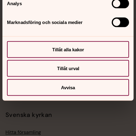
Analys
Marknadsföring och sociala medier
Jourhavande präst
Akut samtals- och krisstöd. Prata eller chatta anonymt
Tillåt alla kakor
med en präst på kvällar och nätter.
Tillåt urval
Chatt
Digitalt brev
Telefon 112
Avvisa
Svenska kyrkan
Hitta församling