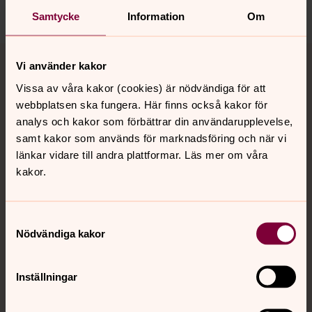
Dela
Samtycke
Information
Om
Tillbaka till toppen
Tillbaka till innehållet
Vi använder kakor
Vissa av våra kakor (cookies) är nödvändiga för att
webbplatsen ska fungera. Här finns också kakor för
Kontakt
analys och kakor som förbättrar din användarupplevelse,
samt kakor som används för marknadsföring och när vi
länkar vidare till andra plattformar. Läs mer om våra
Kalender
kakor.
Samtyckesval
Hitta snabbt
Nödvändiga kakor
Sociala kanaler
Inställningar