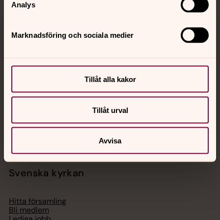
Analys
Marknadsföring och sociala medier
Jourhavande präst
Akut samtals- och krisstöd. Prata eller chatta anonymt
med en präst på kvällar och nätter.
Tillåt alla kakor
Chatt
Tillåt urval
Digitalt brev
Telefon 112
Avvisa
Svenska kyrkan
Hitta församling
Bli medlem
Lediga jobb