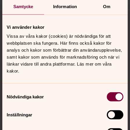
Samtycke
Information
Om
Tillbaka till toppen
Tillbaka till innehållet
Vi använder kakor
Vissa av våra kakor (cookies) är nödvändiga för att
Kontakt
webbplatsen ska fungera. Här finns också kakor för
analys och kakor som förbättrar din användarupplevelse,
samt kakor som används för marknadsföring och när vi
Kalender
länkar vidare till andra plattformar. Läs mer om våra
kakor.
Hitta snabbt
Samtyckesval
Nödvändiga kakor
Sociala kanaler
Inställningar