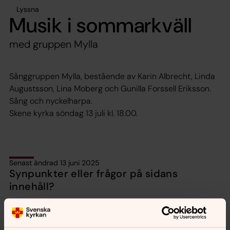
Lyssna
Musik i sommarkväll
med gruppen Mylla
Sånggruppen Mylla, bestående av Karin Albrecht, Linda
Augustsson, Lina Moberg och Gunilla Forssell Eriksson.
Sång och nyckelharpa.
Skene kyrka söndag 13 juli kl. 18.00.
Senast ändrad 13 juni 2025
Synpunkter eller frågor på sidans
innehåll?
orbyskeneforsamling@svenskakyrkan.se
Dela