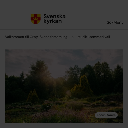
Till innehållet
Till undermeny
Sök
Meny
Välkommen till Örby-Skene församling
Musik i sommarkväll