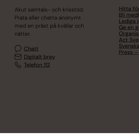
Hitta f
Akut samtals- och krisstöd.
Bli med
Prata eller chatta anonymt
Lediga 
med en präst på kvällar och
Ge en g
Organis
nätter.
Act Sve
Svenska
Chatt
Press – 
Digitalt brev
Telefon 112