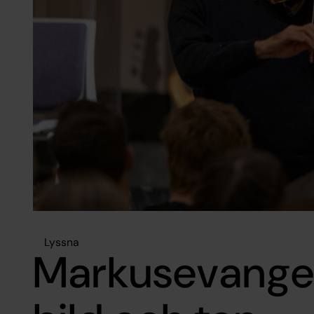
Lyssna
Markusevangeli