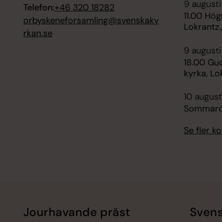
9 augusti
Telefon:
+46 320 18282
11.00 Hög
orbyskeneforsamling@svenskaky
Lokrantz.
rkan.se
9 augusti
18.00 Gud
kyrka, Lo
10 august
Sommarc
Se fler 
Jourhavande präst
Svens