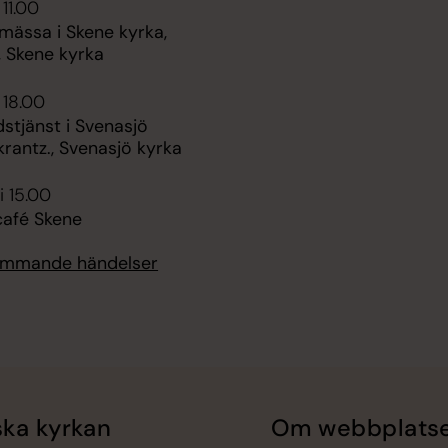
 11.00
mässa i Skene kyrka,
, Skene kyrka
 18.00
stjänst i Svenasjö
krantz., Svenasjö kyrka
i 15.00
afé Skene
kommande händelser
ka kyrkan
Om webbplats