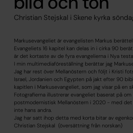
bild och ton
Christian Stejskal i Skene kyrka söndag
Markusevangeliet är evangelisten Markus berättels
Evangeliets 16 kapitel kan delas in i cirka 90 berät
är det kortaste av de fyra evangelierna i Nya test
I min multimediaföreställning berättar jag Markus
Jag har rest över Mellanöstern och följt i Kristi fo
Israel, Jordanien och Egypten på jakt efter 90 bibl
kapitlen i Markusevangeliet, som jag visar på en 
Fotografierna illustrerar evangeliet baserat på om
postmodernistisk Mellanöstern i 2020 - med det 
inte hans andra.
Jag har satt ihop detta med korta bitar av egenk
Christian Stejskal (översättning från norskan)