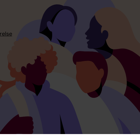
relse