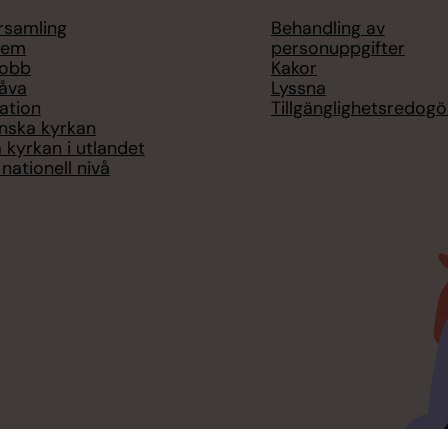
örsamling
Behandling av
lem
personuppgifter
jobb
Kakor
åva
Lyssna
ation
Tillgänglighetsredogö
nska kyrkan
 kyrkan i utlandet
nationell nivå