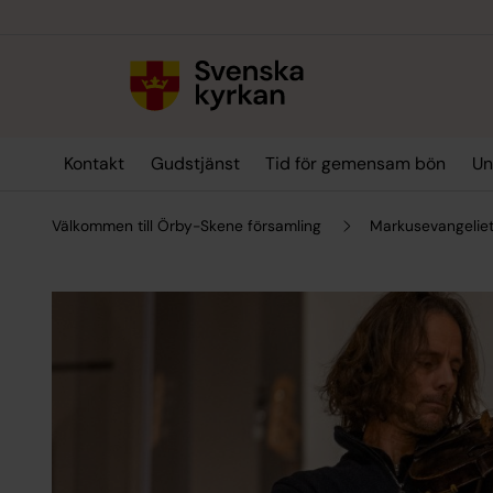
Till innehållet
Till undermeny
Kontakt
Gudstjänst
Tid för gemensam bön
Un
Välkommen till Örby-Skene församling
Markusevangeliet 