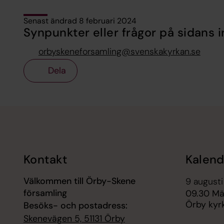
Senast ändrad 8 februari 2024
Synpunkter eller frågor på sidans i
orbyskeneforsamling@svenskakyrkan.se
Dela
Tillbaka till toppen
Tillbaka till innehållet
Kontakt
Kalend
Välkommen till Örby-Skene
9 augusti
församling
09.30 Mä
Örby kyrk
Besöks- och postadress:
Skenevägen 5, 51131 Örby