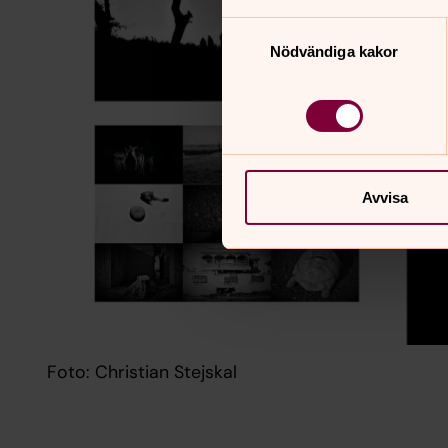
Samtyckesval
Nödvändiga kakor
Avvisa
Foto: Christian Stejskal