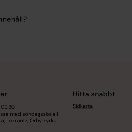
nnehåll?
er
Hitta snabbt
Sidkarta
 09.30
ssa med söndagsskola i
a, Lokrantz, Örby kyrka