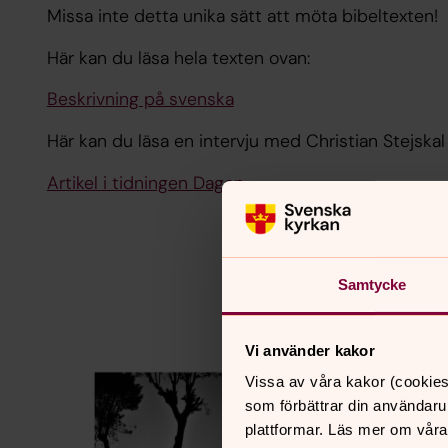
Missa inte detta unika sätt att möta bibeltexten!
Här kan du läsa hela texten ovan:
Beskrivning på svenska
Här kan du läsa en intervju med Christian Stejskal
Artikel i tidningen Dagen
Samtycke
Vi använder kakor
Vissa av våra kakor (cookies
som förbättrar din användaru
plattformar. Läs mer om våra